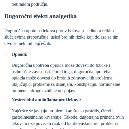
tretiranom području.
Dugoročni efekti analgetika
Dugoročna upotreba lekova protiv bolova se jedino u retkim
slučajevima preporučuje, usled brojnih rizika koji dolaze sa tim.
Ovo su neki od najčešćih:
Opioidi:
Dugoročna upotreba opioida može dovesti do fizičke i
psihološke zavisnosti. Pored toga, dugoročna upotreba
opioida može dovesti do brojnih zdravstvenih problema,
uključujući probleme sa disanjem, konstipaciju, hormonalne
promene i druge ozbiljne nuspojave.
Nesteroidni antiinflamatorni lekovi:
Najčešće se javljaju problemi kao što su gastritis, čirevi i
gastrointestinalno krvarenje. Takođe, dugotrajna primena ovih
lekova može povećati rizik od kardiovaskularnih problema