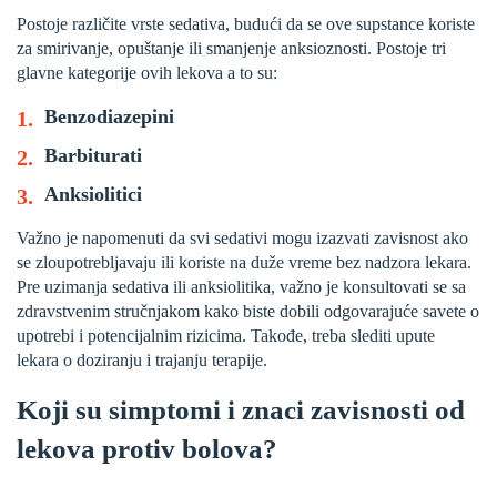
Postoje različite vrste sedativa, budući da se ove supstance koriste
za smirivanje, opuštanje ili smanjenje anksioznosti. Postoje tri
glavne kategorije ovih lekova a to su:
Benzodiazepini
Barbiturati
Anksiolitici
Važno je napomenuti da svi sedativi mogu izazvati zavisnost ako
se zloupotrebljavaju ili koriste na duže vreme bez nadzora lekara.
Pre uzimanja sedativa ili anksiolitika, važno je konsultovati se sa
zdravstvenim stručnjakom kako biste dobili odgovarajuće savete o
upotrebi i potencijalnim rizicima. Takođe, treba slediti upute
lekara o doziranju i trajanju terapije.
Koji su simptomi i znaci zavisnosti od
lekova protiv bolova?