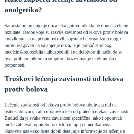
analgetika?
Samostalno umanjenje doza leka gotovo nikada ne donosi željene
rezultate. Osobe koje su razvile zavisnost od lekova protiv bolova
i naviknute su na prisutnost ovih supstanci u organizmu mogu
burno reagovati na smanjenje doza, te je pomoć stručnog
medicinskog osoblja najbezbedniji i najdelotvorniji način da se
ovaj problem otkloni a simptomi krize umanje ili eliminišu u
potpunosti.
Troškovi lečenja zavisnosti od lekova
protiv bolova
Lečenje zavisnosti od lekova protiv bolova obuhvata rad na
psihostabilizaciji, ali i oporavku tela od pratećih efekata zavisnosti.
Budući da je svaka vrsta zavisnosti specifična, tako i oporavak
može zahtevati upotrebu različitih terapija i medikamenata.
Nazovite nas kako biste dobili detaljnije informacije za lečenje u