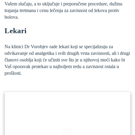
Vašem slučaju, a to uključuje i preporučene procedure, dužinu
trajanja tretmana i cenu lečenja za zavisnost od lekova protiv
bolova.
Lekari
Na klinici Dr Vorobjev rade lekari koji se specijalizuju za
odvikavanje od analgetika i svih drugih vrsta zavisnosti, ali i drugi
članovi osoblja koji će učiniti sve što je u njihovoj moći kako bi
Vaš oporavak protekao u najboljem redu a zavisnost ostala u
prošlosti.