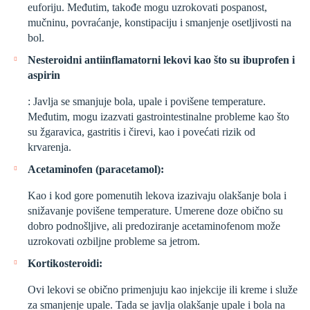
euforiju. Međutim, takođe mogu uzrokovati pospanost,
mučninu, povraćanje, konstipaciju i smanjenje osetljivosti na
bol.
Nesteroidni antiinflamatorni lekovi kao što su ibuprofen i
aspirin
: Javlja se smanjuje bola, upale i povišene temperature.
Međutim, mogu izazvati gastrointestinalne probleme kao što
su žgaravica, gastritis i čirevi, kao i povećati rizik od
krvarenja.
Acetaminofen (paracetamol):
Kao i kod gore pomenutih lekova izazivaju olakšanje bola i
snižavanje povišene temperature. Umerene doze obično su
dobro podnošljive, ali predoziranje acetaminofenom može
uzrokovati ozbiljne probleme sa jetrom.
Kortikosteroidi:
Ovi lekovi se obično primenjuju kao injekcije ili kreme i služe
za smanjenje upale. Tada se javlja olakšanje upale i bola na