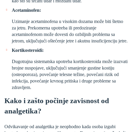
kao što su srčani udar i moždani udar.
Acetaminofen:
Uzimanje acetaminofena u visokim dozama može biti štetno
za jetru. Prekomerna upotreba ili predoziranje
acetaminofenom može dovesti do ozbiljnih problema sa
jetrom, uključujući oštećenje jetre i akutnu insuficijenciju jetre.
Kortikosteroidi:
Dugotrajna sistematska upotreba kortikosteroida može izazvati
brojne nuspojave, uključujući smanjenje gustine kostiju
(osteoporoza), povećanje telesne težine, povećani rizik od
infekcija, povećanje krvnog pritiska i druge probleme sa
zdravljem.
Kako i zašto počinje zavisnost od
analgetika?
Odvikavanje od analgetika je neophodno kada osoba izgubi