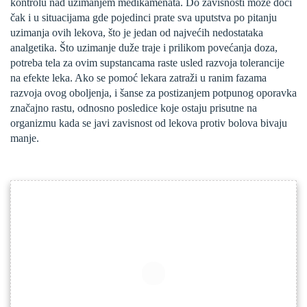
kontrolu nad uzimanjem medikamenata. Do zavisnosti može doći
čak i u situacijama gde pojedinci prate sva uputstva po pitanju
uzimanja ovih lekova, što je jedan od najvećih nedostataka
analgetika. Što uzimanje duže traje i prilikom povećanja doza,
potreba tela za ovim supstancama raste usled razvoja tolerancije
na efekte leka. Ako se pomoć lekara zatraži u ranim fazama
razvoja ovog oboljenja, i šanse za postizanjem potpunog oporavka
značajno rastu, odnosno posledice koje ostaju prisutne na
organizmu kada se javi zavisnost od lekova protiv bolova bivaju
manje.