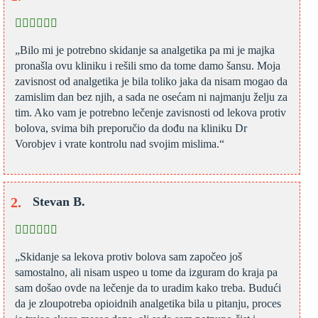
„Bilo mi je potrebno skidanje sa analgetika pa mi je majka
pronašla ovu kliniku i rešili smo da tome damo šansu. Moja
zavisnost od analgetika je bila toliko jaka da nisam mogao da
zamislim dan bez njih, a sada ne osećam ni najmanju želju za
tim. Ako vam je potrebno lečenje zavisnosti od lekova protiv
bolova, svima bih preporučio da dođu na kliniku Dr
Vorobjev i vrate kontrolu nad svojim mislima.“
Stevan B.
„Skidanje sa lekova protiv bolova sam započeo još
samostalno, ali nisam uspeo u tome da izguram do kraja pa
sam došao ovde na lečenje da to uradim kako treba. Budući
da je zloupotreba opioidnih analgetika bila u pitanju, proces