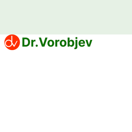
Klinika Dr Vorobjev nudi efikasne tretmane za prevazilaženje zavisnosti
od narkotika, alkohola i kocke.
Politika privatnosti
PROCEDURE
Lečenje zavisnosti od droge
Lečenje zavisnosti od lekova
Lečenje zavisnost od alkohola
Lečenje zavisnosti od kockanja koje deluje — Klinika Dr Vorobjev