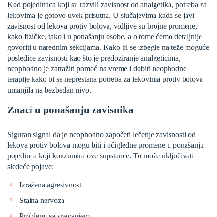
Kod pojedinaca koji su razvili zavisnost od analgetika, potreba za
lekovima je gotovo uvek prisutna. U slučajevima kada se javi
zavisnost od lekova protiv bolova, vidljive su brojne promene,
kako fizičke, tako i u ponašanju osobe, a o tome ćemo detaljnije
govoriti u narednim sekcijama. Kako bi se izbegle najteže moguće
posledice zavisnosti kao što je predoziranje analgeticima,
neophodno je zatražiti pomoć na vreme i dobiti neophodne
terapije kako bi se neprestana potreba za lekovima protiv bolova
umanjila na bezbedan nivo.
Znaci u ponašanju zavisnika
Siguran signal da je neophodno započeti lečenje zavisnosti od
lekova protiv bolova mogu biti i očigledne promene u ponašanju
pojedinca koji konzumira ove supstance. To može uključivati
sledeće pojave:
Izražena agresivnost
Stalna nervoza
Problemi sa spavanjem