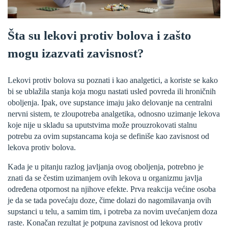
Šta su lekovi protiv bolova i zašto
mogu izazvati zavisnost?
Lekovi protiv bolova su poznati i kao analgetici, a koriste se kako
bi se ublažila stanja koja mogu nastati usled povreda ili hroničnih
oboljenja. Ipak, ove supstance imaju jako delovanje na centralni
nervni sistem, te zloupotreba analgetika, odnosno uzimanje lekova
koje nije u skladu sa uputstvima može prouzrokovati stalnu
potrebu za ovim supstancama koja se definiše kao zavisnost od
lekova protiv bolova.
Kada je u pitanju razlog javljanja ovog oboljenja, potrebno je
znati da se čestim uzimanjem ovih lekova u organizmu javlja
određena otpornost na njihove efekte. Prva reakcija većine osoba
je da se tada povećaju doze, čime dolazi do nagomilavanja ovih
supstanci u telu, a samim tim, i potreba za novim uvećanjem doza
raste. Konačan rezultat je potpuna zavisnost od lekova protiv