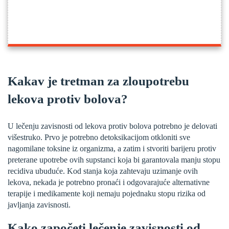
Kakav je tretman za zloupotrebu
lekova protiv bolova?
U lečenju zavisnosti od lekova protiv bolova potrebno je delovati
višestruko. Prvo je potrebno detoksikacijom otkloniti sve
nagomilane toksine iz organizma, a zatim i stvoriti barijeru protiv
preterane upotrebe ovih supstanci koja bi garantovala manju stopu
recidiva ubuduće. Kod stanja koja zahtevaju uzimanje ovih
lekova, nekada je potrebno pronaći i odgovarajuće alternativne
terapije i medikamente koji nemaju pojednaku stopu rizika od
javljanja zavisnosti.
Kako započeti lečenje zavisnosti od