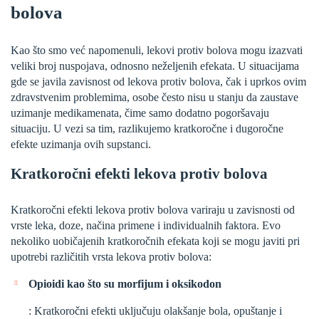
bolova
Kao što smo već napomenuli, lekovi protiv bolova mogu izazvati
veliki broj nuspojava, odnosno neželjenih efekata. U situacijama
gde se javila zavisnost od lekova protiv bolova, čak i uprkos ovim
zdravstvenim problemima, osobe često nisu u stanju da zaustave
uzimanje medikamenata, čime samo dodatno pogoršavaju
situaciju. U vezi sa tim, razlikujemo kratkoročne i dugoročne
efekte uzimanja ovih supstanci.
Kratkoročni efekti lekova protiv bolova
Kratkoročni efekti lekova protiv bolova variraju u zavisnosti od
vrste leka, doze, načina primene i individualnih faktora. Evo
nekoliko uobičajenih kratkoročnih efekata koji se mogu javiti pri
upotrebi različitih vrsta lekova protiv bolova:
Opioidi kao što su morfijum i oksikodon
: Kratkoročni efekti uključuju olakšanje bola, opuštanje i