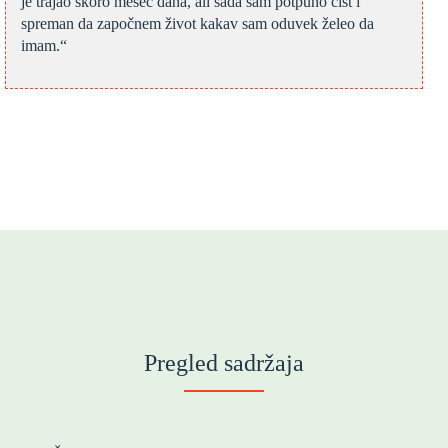
je trajao skoro mesec dana, ali sada sam potpuno čist i
spreman da započnem život kakav sam oduvek želeo da
imam.“
Pregled sadržaja