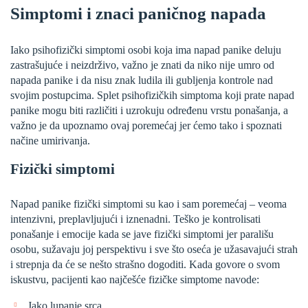
Simptomi i znaci paničnog napada
Iako psihofizički simptomi osobi koja ima napad panike deluju
zastrašujuće i neizdrživo, važno je znati da niko nije umro od
napada panike i da nisu znak ludila ili gubljenja kontrole nad
svojim postupcima. Splet psihofizičkih simptoma koji prate napad
panike mogu biti različiti i uzrokuju određenu vrstu ponašanja, a
važno je da upoznamo ovaj poremećaj jer ćemo tako i spoznati
načine umirivanja.
Fizički simptomi
Napad panike fizički simptomi su kao i sam poremećaj – veoma
intenzivni, preplavljujući i iznenadni. Teško je kontrolisati
ponašanje i emocije kada se jave fizički simptomi jer parališu
osobu, sužavaju joj perspektivu i sve što oseća je užasavajući strah
i strepnja da će se nešto strašno dogoditi. Kada govore o svom
iskustvu, pacijenti kao najčešće fizičke simptome navode:
Jako lupanje srca