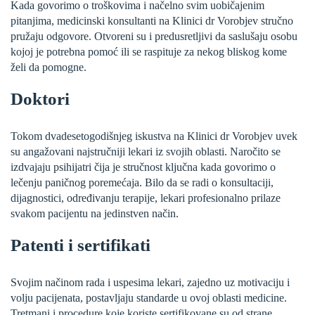
Kada govorimo o troškovima i načelno svim uobičajenim
pitanjima, medicinski konsultanti na Klinici dr Vorobjev stručno
pružaju odgovore. Otvoreni su i predusretljivi da saslušaju osobu
kojoj je potrebna pomoć ili se raspituje za nekog bliskog kome
želi da pomogne.
Doktori
Tokom dvadesetogodišnjeg iskustva na Klinici dr Vorobjev uvek
su angažovani najstručniji lekari iz svojih oblasti. Naročito se
izdvajaju psihijatri čija je stručnost ključna kada govorimo o
lečenju paničnog poremećaja. Bilo da se radi o konsultaciji,
dijagnostici, određivanju terapije, lekari profesionalno prilaze
svakom pacijentu na jedinstven način.
Patenti i sertifikati
Svojim načinom rada i uspesima lekari, zajedno uz motivaciju i
volju pacijenata, postavljaju standarde u ovoj oblasti medicine.
Tretmani i procedure koje koriste sertifikovane su od strane