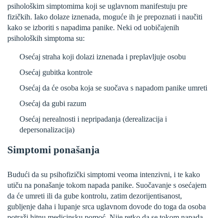
psihološkim simptomima koji se uglavnom manifestuju pre
fizičkih. Iako dolaze iznenada, moguće ih je prepoznati i naučiti
kako se izboriti s napadima panike. Neki od uobičajenih
psiholoških simptoma su:
Osećaj straha koji dolazi iznenada i preplavljuje osobu
Osećaj gubitka kontrole
Osećaj da će osoba koja se suočava s napadom panike umreti
Osećaj da gubi razum
Osećaj nerealnosti i nepripadanja (derealizacija i
depersonalizacija)
Simptomi ponašanja
Budući da su psihofizički simptomi veoma intenzivni, i te kako
utiču na ponašanje tokom napada panike. Suočavanje s osećajem
da će umreti ili da gube kontrolu, zatim dezorijentisanost,
gubljenje daha i lupanje srca uglavnom dovode do toga da osoba
potraži hitnu medicinsku pomoć. Nije retko da se tokom napada