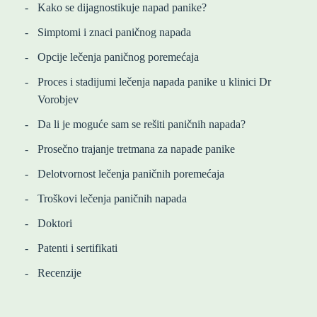
Kako se dijagnostikuje napad panike?
Simptomi i znaci paničnog napada
Opcije lečenja paničnog poremećaja
Proces i stadijumi lečenja napada panike u klinici Dr
Vorobjev
Da li je moguće sam se rešiti paničnih napada?
Prosečno trajanje tretmana za napade panike
Delotvornost lečenja paničnih poremećaja
Troškovi lečenja paničnih napada
Doktori
Patenti i sertifikati
Recenzije