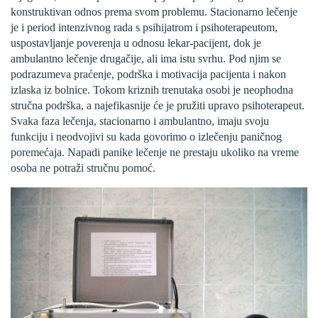
konstruktivan odnos prema svom problemu. Stacionarno lečenje
je i period intenzivnog rada s psihijatrom i psihoterapeutom,
uspostavljanje poverenja u odnosu lekar-pacijent, dok je
ambulantno lečenje drugačije, ali ima istu svrhu. Pod njim se
podrazumeva praćenje, podrška i motivacija pacijenta i nakon
izlaska iz bolnice. Tokom kriznih trenutaka osobi je neophodna
stručna podrška, a najefikasnije će je pružiti upravo psihoterapeut.
Svaka faza lečenja, stacionarno i ambulantno, imaju svoju
funkciju i neodvojivi su kada govorimo o izlečenju paničnog
poremećaja. Napadi panike lečenje ne prestaju ukoliko na vreme
osoba ne potraži stručnu pomoć.