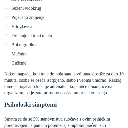
Suženi vidokrug
Pojačano znojenje
Vrtoglavica
Drhtanje ili trnci u telu
Bol u grudima
Mučnina
Gušenje
Nakon napada, koji traje do pola sata, a vrhunac dostiže za oko 10
minuta, osoba se oseća iscrpljeno, slabo i veoma umorno. Razlog
tome je pojačano lučenje adrenalina koje utiče umarajuće na
organizam, pa je zato prirodno osećati umor nakon svega.
Psihološki simptomi
Smatra se da se 3% stanovništva suočava s ovim psihičkim
poremećajem, a panični poremećaj simptomi praćeni su i