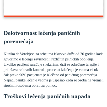
Delotvornost lečenja paničnih
poremećaja
Klinika dr Vorobjev iza sebe ima iskustvo duže od 20 godina kada
govorimo o lečenju zavisnosti i različitih psihičkih oboljenja.
Ukoliko pacijent sarađuje s lekarima, drži se određene terapije i
pridržava redovnih kontrola, procenat izlečenja je veoma visok –
čak preko 90% pacijenata je izlečeno od paničnog poremećaja.
Napadi panike lečenje veoma je uspešno kada se osoba na vreme i
stručnim osobama obrati za pomoć.
Troškovi lečenja paničnih napada