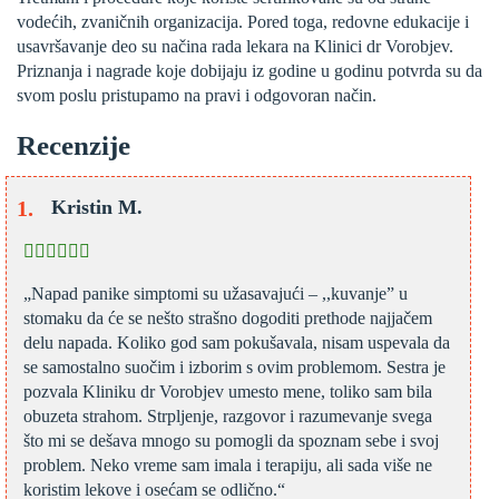
vodećih, zvaničnih organizacija. Pored toga, redovne edukacije i
usavršavanje deo su načina rada lekara na Klinici dr Vorobjev.
Priznanja i nagrade koje dobijaju iz godine u godinu potvrda su da
svom poslu pristupamo na pravi i odgovoran način.
Recenzije
Kristin M.
„Napad panike simptomi su užasavajući – ,,kuvanje” u
stomaku da će se nešto strašno dogoditi prethode najjačem
delu napada. Koliko god sam pokušavala, nisam uspevala da
se samostalno suočim i izborim s ovim problemom. Sestra je
pozvala Kliniku dr Vorobjev umesto mene, toliko sam bila
obuzeta strahom. Strpljenje, razgovor i razumevanje svega
što mi se dešava mnogo su pomogli da spoznam sebe i svoj
problem. Neko vreme sam imala i terapiju, ali sada više ne
koristim lekove i osećam se odlično.“