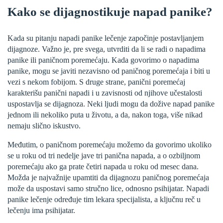
Kako se dijagnostikuje napad panike?
Kada su pitanju napadi panike lečenje započinje postavljanjem
dijagnoze. Važno je, pre svega, utvrditi da li se radi o napadima
panike ili paničnom poremećaju. Kada govorimo o napadima
panike, mogu se javiti nezavisno od paničnog poremećaja i biti u
vezi s nekom fobijom. S druge strane, panični poremećaj
karakterišu panični napadi i u zavisnosti od njihove učestalosti
uspostavlja se dijagnoza. Neki ljudi mogu da dožive napad panike
jednom ili nekoliko puta u životu, a da, nakon toga, više nikad
nemaju slično iskustvo.
Međutim, o paničnom poremećaju možemo da govorimo ukoliko
se u roku od tri nedelje jave tri panična napada, a o ozbiljnom
poremećaju ako ga prate četiri napada u roku od mesec dana.
Možda je najvažnije upamtiti da dijagnozu paničnog poremećaja
može da uspostavi samo stručno lice, odnosno psihijatar. Napadi
panike lečenje određuje tim lekara specijalista, a ključnu reč u
lečenju ima psihijatar.