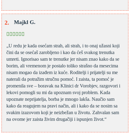
Majkl G.
„U redu je kada osećam strah, ali strah, i to onaj užasni koji
čini da se osećaš zarobljeno i kao da ćeš svakog trenutka
umreti. Ignorisao sam te trenutke jer nisam znao kako da se
borim, ali vremenom je postalo toliko strašno da mesecima
nisam mogao da izađem iz kuće. Roditelji i prijatelji su me
naterali da potražim stručnu pomoć. I zaista, ta pomoć je
promenila sve – boravak na Klinici dr Vorobjev, razgovori i
lekovi pomogli su mi da upoznam svoj problem. Kada
upoznate neprijatelja, borba je mnogo lakša. Naučio sam
kako da reagujem na pravi način, ali i kako da se nosim sa
svakim izazovom koji je neizbežan u životu. Zahvalan sam
na ovome jer zaista živim drugačiji i ispunjen život.“