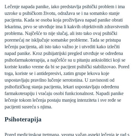
Lečenje napada panike, iako predstavlja psihički problem i ima
uzroke u psihičkom životu, odražava se i na somatsko stanje
pacijenta. Kada se osoba koja proživljava napad panike obrati
lekarima, prvo se utvrđuje ima li kakvih objektivnih zdravstvenih
problema. Najčešće to nije slučaj, ali isto tako ovaj psihički
poremećaj ne isključuje somatske probleme. Tada se pristupa
lečenju pacijenta, ali isto tako važno je i utvrditi kako izlečiti
napad panike. Kroz psihijatrijski pregled utvrđuje se određena
psihofarmakoterapija, a najčešće su u pitanju anksiolitici koji se
koriste kratko vreme da bi se pacijent psihički stabilizovao. Pored
toga, koriste se i antidepresivi, zatim grupe lekova koje
uspostavljaju pravilno lučenje serotonina. U zavisnosti od
psihofizičkog stanja pacijenta, lekari uspostavljaju određenu
farmakoterapiju i vraćaju osobi funkcionalnost. Napadi panike
lečenje tokom lečenja postaju manjeg intenziteta i sve ređe se
pacijenti susreću s njima.
Psihoterapija
Pored medicinskog tretmana, veoma važan aspekt lečenja je rad s