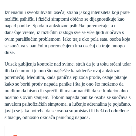
Iznenadni i sveobuhvatni osećaj straha jakog intenziteta koji prate
različiti psihički i fizički simptomi obično se dijagnostikuje kao
napad panike. Spada u anksiozne psihičke poremećaje, a u
današnje vreme, iz različitih razloga sve se više ljudi suočava s
ovim parališućim problemom. Iako traje oko pola sata, osoba koja
se suočava s paničnim poremećajem ima osećaj da traje mnogo
duže.
Utisak gubljenja kontrole nad svime, strah da je u toku srčani udar
ili da će umreti je ono što najčešće karakteriše ovaj anksiozni
poremećaj. Međutim, kada panična epizoda prođe, ostaje pitanje
kako se boriti protiv napada panike i šta je ono što možemo da
uradimo da bismo ih sprečili ili makar naučili da se funkcionalno
nosimo s ovim stanjem. Tokom napada panike osoba se suočava s
navalom psihofizičkih simptoma, a lučenje adrenalina je pojačano,
javlja se jaka potreba da se osoba suprotstavi ili beži od određene
situacije, odnosno okidača paničnog napada.