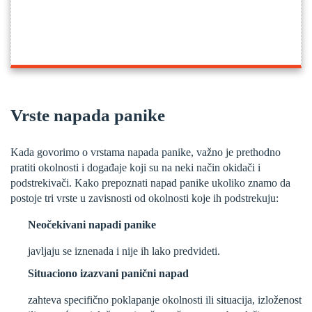
Vrste napada panike
Kada govorimo o vrstama napada panike, važno je prethodno
pratiti okolnosti i događaje koji su na neki način okidači i
podstrekivači. Kako prepoznati napad panike ukoliko znamo da
postoje tri vrste u zavisnosti od okolnosti koje ih podstrekuju:
Neočekivani napadi panike
javljaju se iznenada i nije ih lako predvideti.
Situaciono izazvani panični napad
zahteva specifično poklapanje okolnosti ili situacija, izloženost