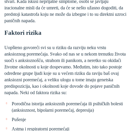
stvari. Kada iskusi neprijatne simptome, osobi se javljaju
iracionalne misli da će umreti, da će se nešto užasno dogoditi, da
predstoji katastrofa koju ne može da izbegne i to su direktni uzroci
paničnih napada.
Faktori rizika
Uopšteno govoreći svi su u riziku da razviju neku vrstu
anksioznog poremećaja. Svako od nas se u nekom trenutku života
suoči s anksioznošću, strahom ili panikom, a neretko su okidaći
životne okolnosti u koje dospevamo. Međutim, isto tako postoje
određene grupe ljudi koje su u većem riziku da raviju baš ovaj
anksiozni poremećaj, a veliku ulogu u tome imaju genetska
predispozicija, kao i okolnosti koje dovode do pojave paničnih
napada. Neki od faktora rizika su:
Porodična istorija anksioznih poremećaja ili psihičkih bolesti
(anksioznost, bipolarni poremećaj, depresija)
Pušenje
Astma i respiratorni poremećaji