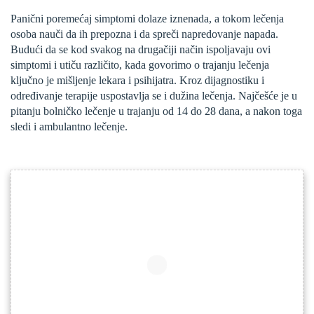
Panični poremećaj simptomi dolaze iznenada, a tokom lečenja
osoba nauči da ih prepozna i da spreči napredovanje napada.
Budući da se kod svakog na drugačiji način ispoljavaju ovi
simptomi i utiču različito, kada govorimo o trajanju lečenja
ključno je mišljenje lekara i psihijatra. Kroz dijagnostiku i
određivanje terapije uspostavlja se i dužina lečenja. Najčešće je u
pitanju bolničko lečenje u trajanju od 14 do 28 dana, a nakon toga
sledi i ambulantno lečenje.