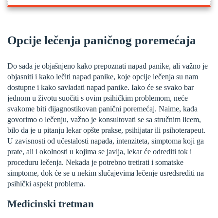
Opcije lečenja paničnog poremećaja
Do sada je objašnjeno kako prepoznati napad panike, ali važno je
objasniti i kako lečiti napad panike, koje opcije lečenja su nam
dostupne i kako savladati napad panike. Iako će se svako bar
jednom u životu suočiti s ovim psihičkim problemom, neće
svakome biti dijagnostikovan panični poremećaj. Naime, kada
govorimo o lečenju, važno je konsultovati se sa stručnim licem,
bilo da je u pitanju lekar opšte prakse, psihijatar ili psihoterapeut.
U zavisnosti od učestalosti napada, intenziteta, simptoma koji ga
prate, ali i okolnosti u kojima se javlja, lekar će odrediti tok i
proceduru lečenja. Nekada je potrebno tretirati i somatske
simptome, dok će se u nekim slučajevima lečenje usredsrediti na
psihički aspekt problema.
Medicinski tretman