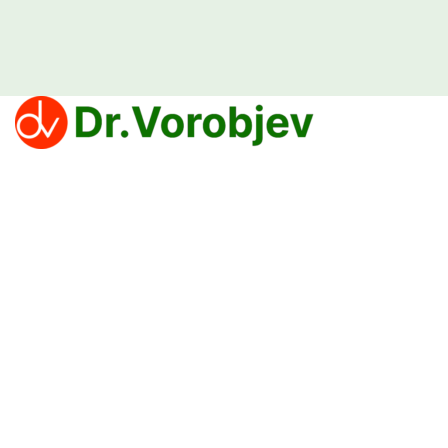
Klinika Dr Vorobjev nudi efikasne tretmane za prevazilaženje zavisnosti
od narkotika, alkohola i kocke.
Politika privatnosti
PROCEDURE
Lečenje zavisnosti od droge
Lečenje zavisnosti od lekova
Lečenje zavisnost od alkohola
Lečenje zavisnosti od kockanja koje deluje — Klinika Dr Vorobjev