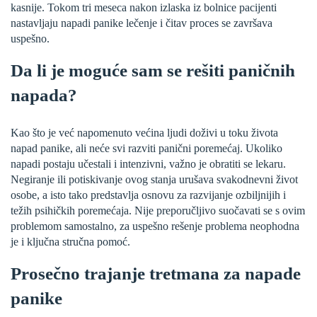
kasnije. Tokom tri meseca nakon izlaska iz bolnice pacijenti
nastavljaju napadi panike lečenje i čitav proces se završava
uspešno.
Da li je moguće sam se rešiti paničnih
napada?
Kao što je već napomenuto većina ljudi doživi u toku života
napad panike, ali neće svi razviti panični poremećaj. Ukoliko
napadi postaju učestali i intenzivni, važno je obratiti se lekaru.
Negiranje ili potiskivanje ovog stanja urušava svakodnevni život
osobe, a isto tako predstavlja osnovu za razvijanje ozbiljnijih i
težih psihičkih poremećaja. Nije preporučljivo suočavati se s ovim
problemom samostalno, za uspešno rešenje problema neophodna
je i ključna stručna pomoć.
Prosečno trajanje tretmana za napade
panike