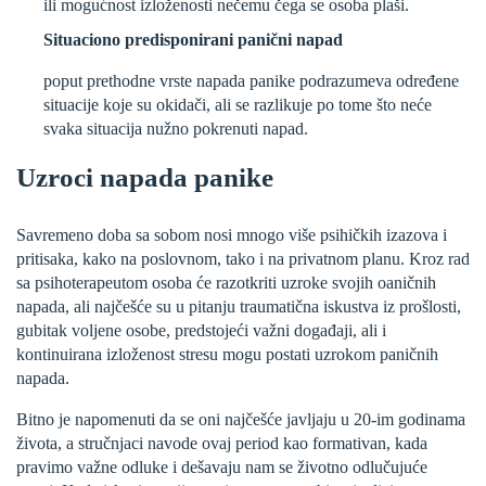
ili mogućnost izloženosti nečemu čega se osoba plaši.
Situaciono predisponirani panični napad
poput prethodne vrste napada panike podrazumeva određene
situacije koje su okidači, ali se razlikuje po tome što neće
svaka situacija nužno pokrenuti napad.
Uzroci napada panike
Savremeno doba sa sobom nosi mnogo više psihičkih izazova i
pritisaka, kako na poslovnom, tako i na privatnom planu. Kroz rad
sa psihoterapeutom osoba će razotkriti uzroke svojih oaničnih
napada, ali najčešće su u pitanju traumatična iskustva iz prošlosti,
gubitak voljene osobe, predstojeći važni događaji, ali i
kontinuirana izloženost stresu mogu postati uzrokom paničnih
napada.
Bitno je napomenuti da se oni najčešće javljaju u 20-im godinama
života, a stručnjaci navode ovaj period kao formativan, kada
pravimo važne odluke i dešavaju nam se životno odlučujuće