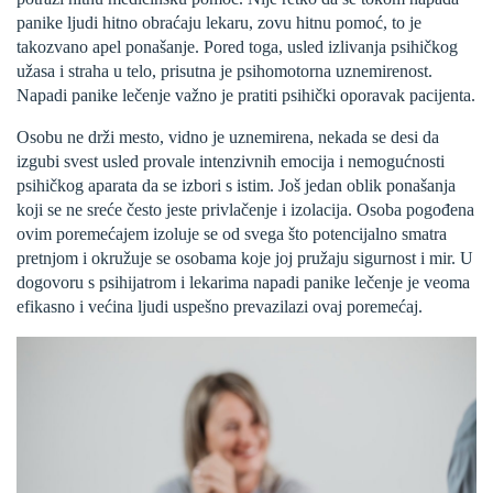
panike ljudi hitno obraćaju lekaru, zovu hitnu pomoć, to je
takozvano apel ponašanje. Pored toga, usled izlivanja psihičkog
užasa i straha u telo, prisutna je psihomotorna uznemirenost.
Napadi panike lečenje važno je pratiti psihički oporavak pacijenta.
Osobu ne drži mesto, vidno je uznemirena, nekada se desi da
izgubi svest usled provale intenzivnih emocija i nemogućnosti
psihičkog aparata da se izbori s istim. Još jedan oblik ponašanja
koji se ne sreće često jeste privlačenje i izolacija. Osoba pogođena
ovim poremećajem izoluje se od svega što potencijalno smatra
pretnjom i okružuje se osobama koje joj pružaju sigurnost i mir. U
dogovoru s psihijatrom i lekarima napadi panike lečenje je veoma
efikasno i većina ljudi uspešno prevazilazi ovaj poremećaj.