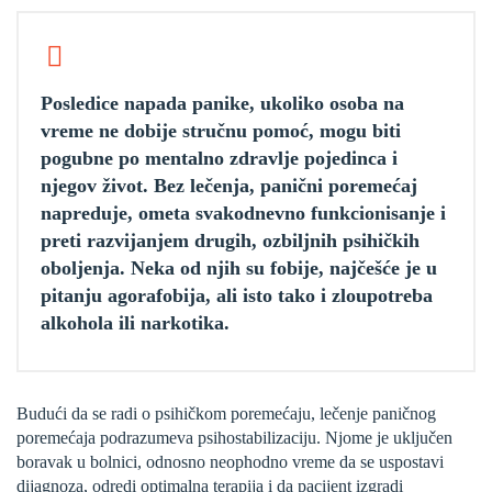
Posledice napada panike, ukoliko osoba na
vreme ne dobije stručnu pomoć, mogu biti
pogubne po mentalno zdravlje pojedinca i
njegov život. Bez lečenja, panični poremećaj
napreduje, ometa svakodnevno funkcionisanje i
preti razvijanjem drugih, ozbiljnih psihičkih
oboljenja. Neka od njih su fobije, najčešće je u
pitanju agorafobija, ali isto tako i zloupotreba
alkohola ili narkotika.
Budući da se radi o psihičkom poremećaju, lečenje paničnog
poremećaja podrazumeva psihostabilizaciju. Njome je uključen
boravak u bolnici, odnosno neophodno vreme da se uspostavi
dijagnoza, odredi optimalna terapija i da pacijent izgradi