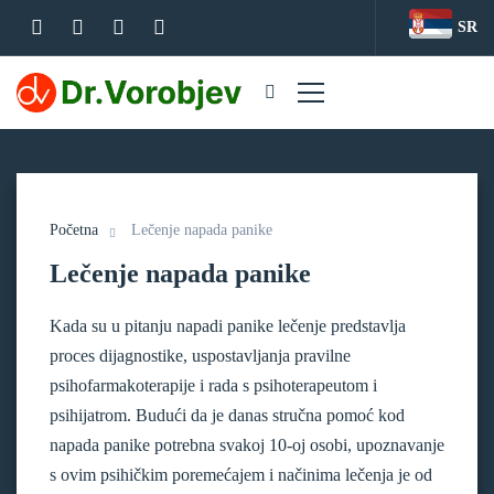
SR
Početna
Lečenje napada panike
Lečenje napada panike
Kada su u pitanju napadi panike lečenje predstavlja
proces dijagnostike, uspostavljanja pravilne
psihofarmakoterapije i rada s psihoterapeutom i
psihijatrom. Budući da je danas stručna pomoć kod
napada panike potrebna svakoj 10-oj osobi, upoznavanje
s ovim psihičkim poremećajem i načinima lečenja je od