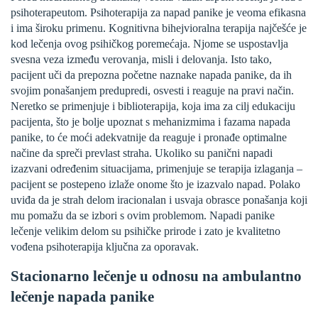
psihoterapeutom. Psihoterapija za napad panike je veoma efikasna
i ima široku primenu. Kognitivna bihejvioralna terapija najčešće je
kod lečenja ovog psihičkog poremećaja. Njome se uspostavlja
svesna veza između verovanja, misli i delovanja. Isto tako,
pacijent uči da prepozna početne naznake napada panike, da ih
svojim ponašanjem predupredi, osvesti i reaguje na pravi način.
Neretko se primenjuje i biblioterapija, koja ima za cilj edukaciju
pacijenta, što je bolje upoznat s mehanizmima i fazama napada
panike, to će moći adekvatnije da reaguje i pronađe optimalne
načine da spreči prevlast straha. Ukoliko su panični napadi
izazvani određenim situacijama, primenjuje se terapija izlaganja –
pacijent se postepeno izlaže onome što je izazvalo napad. Polako
uviđa da je strah delom iracionalan i usvaja obrasce ponašanja koji
mu pomažu da se izbori s ovim problemom. Napadi panike
lečenje velikim delom su psihičke prirode i zato je kvalitetno
vođena psihoterapija ključna za oporavak.
Stacionarno lečenje u odnosu na ambulantno
lečenje napada panike