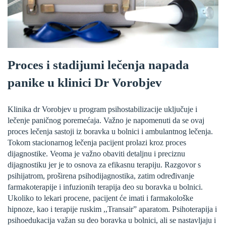
Proces i stadijumi lečenja napada
panike u klinici Dr Vorobjev
Klinika dr Vorobjev u program psihostabilizacije uključuje i
lečenje paničnog poremećaja. Važno je napomenuti da se ovaj
proces lečenja sastoji iz boravka u bolnici i ambulantnog lečenja.
Tokom stacionarnog lečenja pacijent prolazi kroz proces
dijagnostike. Veoma je važno obaviti detaljnu i preciznu
dijagnostiku jer je to osnova za efikasnu terapiju. Razgovor s
psihijatrom, proširena psihodijagnostika, zatim određivanje
farmakoterapije i infuzionih terapija deo su boravka u bolnici.
Ukoliko to lekari procene, pacijent će imati i farmakološke
hipnoze, kao i terapije ruskim ,,Transair” aparatom. Psihoterapija i
psihoedukacija važan su deo boravka u bolnici, ali se nastavljaju i