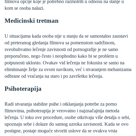
filmova opcije koje je potrebno razmotriti u odnosu na stanje u
kom se osoba nalazi.
Medicinski tretman
U situacijama kada osoba nije u stanju da se samostalno zaustavi
od preteranog gledanja filmova sa pomenutom sadržinom,
sveobuhvatno lečenje zavisnosti od pornografije je ne samo
preporučeno, nego često i neophodno kako bi se problem u
potpunosti uklonio. Ovakav vid lečenja ne fokusira se samo na
eliminisanje želje za ovom navikom, već i stvaranjem mehanizama
odbrane od vraćanja na staro i po završetku lečenja.
Psihoterapija
Radi stvaranja stabilne psihe i otklanjanja potrebe za porno
filmovima, psihoterapija je verovatno i najznačajnija metoda
lečenja. U toku ove procedure, osobe otkrivaju više detalja o sebi,
upoznaju sebe i dolaze do samog uzroka zavisnosti. Kada se ovo
postigne, postaje moguće stvoriti uslove da se ovakva vrsta