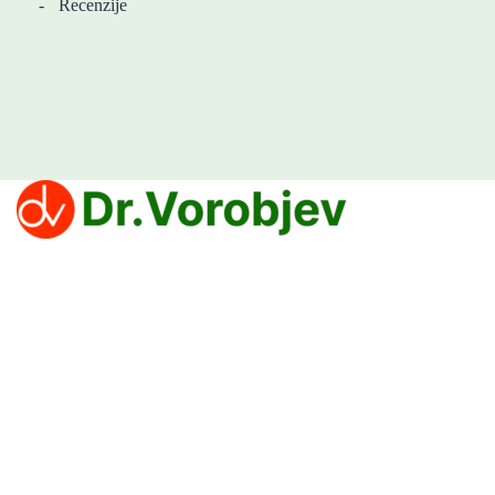
Recenzije
Klinika Dr Vorobjev nudi efikasne tretmane za prevazilaženje zavisnosti
od narkotika, alkohola i kocke.
Politika privatnosti
PROCEDURE
Lečenje zavisnosti od droge
Lečenje zavisnosti od lekova