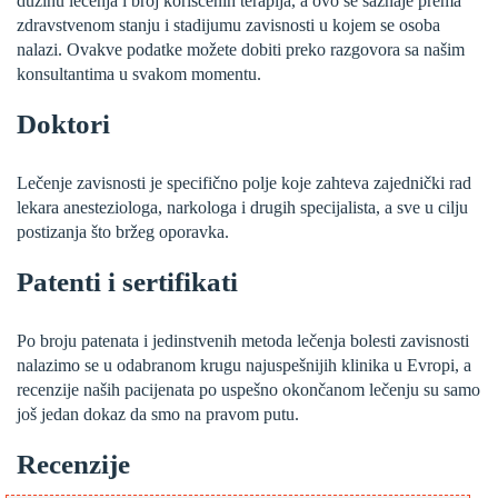
dužinu lečenja i broj korišćenih terapija, a ovo se saznaje prema
zdravstvenom stanju i stadijumu zavisnosti u kojem se osoba
nalazi. Ovakve podatke možete dobiti preko razgovora sa našim
konsultantima u svakom momentu.
Doktori
Lečenje zavisnosti je specifično polje koje zahteva zajednički rad
lekara anesteziologa, narkologa i drugih specijalista, a sve u cilju
postizanja što bržeg oporavka.
Patenti i sertifikati
Po broju patenata i jedinstvenih metoda lečenja bolesti zavisnosti
nalazimo se u odabranom krugu najuspešnijih klinika u Evropi, a
recenzije naših pacijenata po uspešno okončanom lečenju su samo
još jedan dokaz da smo na pravom putu.
Recenzije