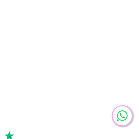
Osoblje klinike
Smeštaj
O klinici
Galerija
Česta pitanja
Blog
+381 11 422 3199
klinika@drvorobjev.rs
Ugrinovački Put 16, Beograd 11080, Srbija
Facebook
Instagram
Youtube
Tiktok