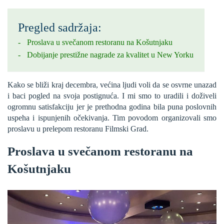
Pregled sadržaja:
Proslava u svečanom restoranu na Košutnjaku
Dobijanje prestižne nagrade za kvalitet u New Yorku
Kako se bliži kraj decembra, većina ljudi voli da se osvrne unazad
i baci pogled na svoja postignuća. I mi smo to uradili i doživeli
ogromnu satisfakciju jer je prethodna godina bila puna poslovnih
uspeha i ispunjenih očekivanja. Tim povodom organizovali smo
proslavu u prelepom restoranu Filmski Grad.
Proslava u svečanom restoranu na
Košutnjaku