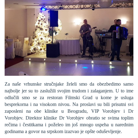
Za naše vrhunske stručnjake želeli smo da obezbedimo samo
najbolje jer su to zaslužili svojim trudom i zalaganjem. U to ime
odlučili smo se za restoran Filmski Grad u kome je usluga
besprekorna i na visokom nivou. Na proslavi su bili prisutni svi
zaposleni na obe klinike u Beogradu, VIP Vorobjev i Dr
Vorobjev. Direktor klinike Dr Vorobjev obratio se svima toplim
rečima i čestitkama i poželeo im još mnogo uspeha u narednim
godinama a govor na srpskom izazvao je opšte oduševljenje.