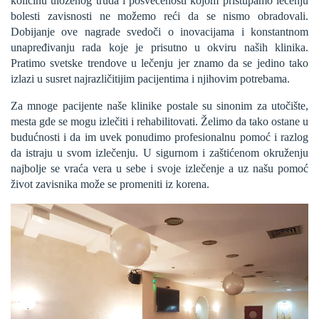
količinu uloženog truda i posvećenosti kojom pristupamo lečenju
bolesti zavisnosti ne možemo reći da se nismo obradovali.
Dobijanje ove nagrade svedoči o inovacijama i konstantnom
unapređivanju rada koje je prisutno u okviru naših klinika.
Pratimo svetske trendove u lečenju jer znamo da se jedino tako
izlazi u susret najrazličitijim pacijentima i njihovim potrebama.
Za mnoge pacijente naše klinike postale su sinonim za utočište,
mesta gde se mogu izlečiti i rehabilitovati. Želimo da tako ostane u
budućnosti i da im uvek ponudimo profesionalnu pomoć i razlog
da istraju u svom izlečenju. U sigurnom i zaštićenom okruženju
najbolje se vraća vera u sebe i svoje izlečenje a uz našu pomoć
život zavisnika može se promeniti iz korena.