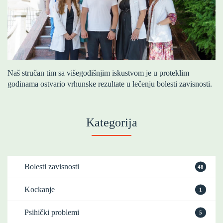
Naš stručan tim sa višegodišnjim iskustvom je u proteklim
godinama ostvario vrhunske rezultate u lečenju bolesti zavisnosti.
Kategorija
Bolesti zavisnosti
48
Kockanje
1
Psihički problemi
5