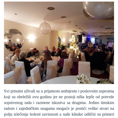
Svi prisutni uživali su u prijatnom ambijentu i poslovnim uspesima
koji su obeležili ovu godinu jer ne postoji ništa lepše od potvrde
sopstvenog rada i razmene iskustva sa drugima. Jedino timskim
radom i zajedničkim snagama moguće je postići velike stvari na
polju izlečenja bolesti zavisnosti a naše klinike odlični su primeri