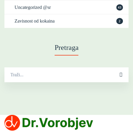
Uncategorized @sr
43
Zavisnost od kokaina
2
Pretraga
Traži
za: