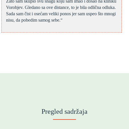
Zato sam skupio svu snagu koju sam imao i došao na kliniku
Vorobjev. Gledano sa ove distance, to je bila odlična odluka.
Sada sam čist i osećam veliki ponos jer sam uspeo što mnogi
nisu, da pobedim samog sebe.“
Pregled sadržaja