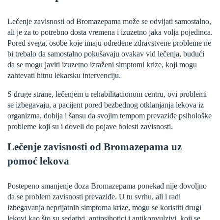
Lečenje zavisnosti od Bromazepama može se odvijati samostalno,
ali je za to potrebno dosta vremena i izuzetno jaka volja pojedinca.
Pored svega, osobe koje imaju određene zdravstvene probleme ne
bi trebalo da samostalno pokušavaju ovakav vid lečenja, budući
da se mogu javiti izuzetno izraženi simptomi krize, koji mogu
zahtevati hitnu lekarsku intervenciju.
S druge strane, lečenjem u rehabilitacionom centru, ovi problemi
se izbegavaju, a pacijent pored bezbednog otklanjanja lekova iz
organizma, dobija i šansu da svojim tempom prevaziđe psihološke
probleme koji su i doveli do pojave bolesti zavisnosti.
Lečenje zavisnosti od Bromazepama uz
pomoć lekova
Postepeno smanjenje doza Bromazepama ponekad nije dovoljno
da se problem zavisnosti prevaziđe. U tu svrhu, ali i radi
izbegavanja neprijatnih simptoma krize, mogu se koristiti drugi
lekovi kao što su sedativi, antipsihotici i antikonvulzivi, koji se