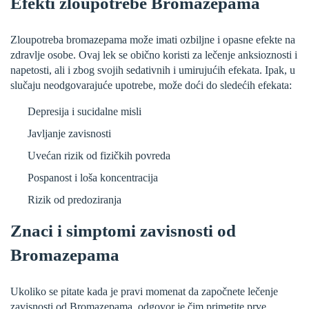
Efekti zloupotrebe Bromazepama
Zloupotreba bromazepama može imati ozbiljne i opasne efekte na
zdravlje osobe. Ovaj lek se obično koristi za lečenje anksioznosti i
napetosti, ali i zbog svojih sedativnih i umirujućih efekata. Ipak, u
slučaju neodgovarajuće upotrebe, može doći do sledećih efekata:
Depresija i sucidalne misli
Javljanje zavisnosti
Uvećan rizik od fizičkih povreda
Pospanost i loša koncentracija
Rizik od predoziranja
Znaci i simptomi zavisnosti od
Bromazepama
Ukoliko se pitate kada je pravi momenat da započnete lečenje
zavisnosti od Bromazepama, odgovor je čim primetite prve