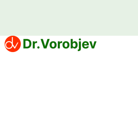
Klinika Dr Vorobjev nudi efikasne tretmane za prevazilaženje zavisnosti
od narkotika, alkohola i kocke.
Politika privatnosti
PROCEDURE
Lečenje zavisnosti od droge
Lečenje zavisnosti od lekova
Lečenje zavisnost od alkohola
Lečenje zavisnosti od kockanja koje deluje — Klinika Dr Vorobjev