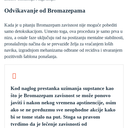
Odvikavanje od Bromazepama
Kada je u pitanju Bromazepam zavisnost nije moguće pobediti
samo detoksikacijom. Umesto toga, ova procedura je samo prva u
nizu, a ostale faze uključuju rad na postizanju mentalne stabilnosti,
pronalaženju načina da se prevaziđe želja za vraćanjem loših
navika, izgradnjom mehanizama odbrane od recidiva i stvaranjem
pozitivnih šablona ponašanja.
Kod naglog prestanka uzimanja supstance kao
što je Bromazepam zavisnost se može ponovo
javiti i nakon nekog vremena apstinencije, osim
ako se ne preduzmu sve neophodne akcije kako
bi se tome stalo na put. Stoga sa pravom
tvrdimo da je lečenje zavisnosti od