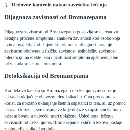
Redovne kontrole nakon završetka lečenja
Dijagnoza zavisnosti od Bromazepama
Dijagnoza zavisnosti od Bromazepama postavlja se na osnovu
detaljne procene simptoma i znakova zavisnosti kod osobe koja
uzima ovaj lek. Uobičajeni kriterijumi za dijagnostikovanje
zavisnosti obuhvataju fizičku zavisnost, psihološku zavisnost,
toleranciju na efekte leka i pristunost simptoma apstinencijalne
krize kada se lek ne konzumira.
Detoksikacija od Bromazepama
Kod lekova kao što su Bromazepam i Leksilijum zavisnost je
takva da uključuje obaveznu detoksikaciju. Ova procedura se
koristi za ubrzano uklanjanje štetnih supstanci iz tela, ali uz pomoć
lekova i infuzija, sve nuspojave koje dolaze sa apstinencijalnom
krizom bivaju u najvećoj meri ublažene. Usled toga, lečenje
zavisnosti od Leksilijuma, Bromazepama i sličnih lekova postaje
znatno efikasnija i lagodnija.