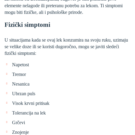
elemente nelagode ili preteranu potrebu za lekom. Ti simptomi
mogu biti fizičke, ali i psihološke prirode.
Fizički simptomi
U situacijama kada se ovaj lek konzumira na svoju ruku, uzimaju
se velike doze ili se koristi dugoročno, mogu se javiti sledeći
fizički simptomi:
Napetost
Tremor
Nesanica
Ubrzan puls
Visok krvni pritisak
Tolerancija na lek
Grčevi
Znojenje