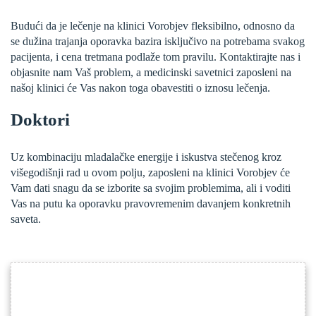
Budući da je lečenje na klinici Vorobjev fleksibilno, odnosno da
se dužina trajanja oporavka bazira isključivo na potrebama svakog
pacijenta, i cena tretmana podlaže tom pravilu. Kontaktirajte nas i
objasnite nam Vaš problem, a medicinski savetnici zaposleni na
našoj klinici će Vas nakon toga obavestiti o iznosu lečenja.
Doktori
Uz kombinaciju mladalačke energije i iskustva stečenog kroz
višegodišnji rad u ovom polju, zaposleni na klinici Vorobjev će
Vam dati snagu da se izborite sa svojim problemima, ali i voditi
Vas na putu ka oporavku pravovremenim davanjem konkretnih
saveta.