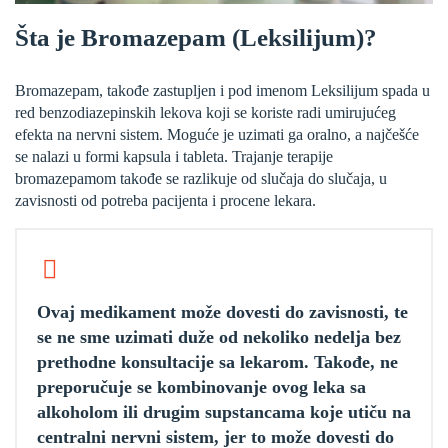
Šta je Bromazepam (Leksilijum)?
Bromazepam, takođe zastupljen i pod imenom Leksilijum spada u
red benzodiazepinskih lekova koji se koriste radi umirujućeg
efekta na nervni sistem. Moguće je uzimati ga oralno, a najčešće
se nalazi u formi kapsula i tableta. Trajanje terapije
bromazepamom takođe se razlikuje od slučaja do slučaja, u
zavisnosti od potreba pacijenta i procene lekara.
Ovaj medikament može dovesti do zavisnosti, te
se ne sme uzimati duže od nekoliko nedelja bez
prethodne konsultacije sa lekarom. Takođe, ne
preporučuje se kombinovanje ovog leka sa
alkoholom ili drugim supstancama koje utiču na
centralni nervni sistem, jer to može dovesti do