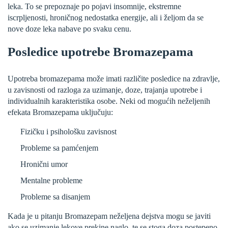
leka. To se prepoznaje po pojavi insomnije, ekstremne
iscrpljenosti, hroničnog nedostatka energije, ali i željom da se
nove doze leka nabave po svaku cenu.
Posledice upotrebe Bromazepama
Upotreba bromazepama može imati različite posledice na zdravlje,
u zavisnosti od razloga za uzimanje, doze, trajanja upotrebe i
individualnih karakteristika osobe. Neki od mogućih neželjenih
efekata Bromazepama uključuju:
Fizičku i psihološku zavisnost
Probleme sa pamćenjem
Hronični umor
Mentalne probleme
Probleme sa disanjem
Kada je u pitanju Bromazepam neželjena dejstva mogu se javiti
ako se uzimanje lekove prekine naglo, te se stoga doza postepeno