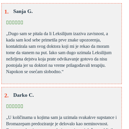
Sanja G.
„Dugo sam se pitala da li Leksilijum izaziva zavisnost, a
kada sam kod sebe primetila prve znake upozorenja,
kontaktirala sam svog doktora koji mi je rekao da moram
tome da stanem na put. Iako sam dugo uzimala Leksilijum
neželjena dejstva koja prate odvikavanje gotovo da nisu
postojala jer su doktori na vreme prilagođavali terapiju.
Napokon se osećam slobodno.“
Darko C.
„U količinama u kojima sam ja uzimala svakakve supstance i
Bromazepam predoziranje je delovalo kao neminovnost.