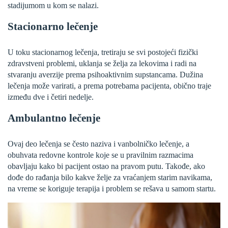
stadijumom u kom se nalazi.
Stacionarno lečenje
U toku stacionarnog lečenja, tretiraju se svi postojeći fizički
zdravstveni problemi, uklanja se želja za lekovima i radi na
stvaranju averzije prema psihoaktivnim supstancama. Dužina
lečenja može varirati, a prema potrebama pacijenta, obično traje
između dve i četiri nedelje.
Ambulantno lečenje
Ovaj deo lečenja se često naziva i vanbolničko lečenje, a
obuhvata redovne kontrole koje se u pravilnim razmacima
obavljaju kako bi pacijent ostao na pravom putu. Takođe, ako
dođe do rađanja bilo kakve želje za vraćanjem starim navikama,
na vreme se koriguje terapija i problem se rešava u samom startu.