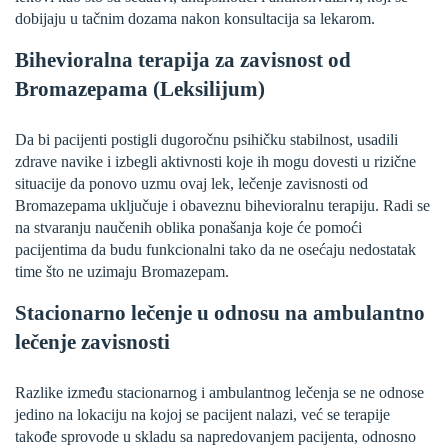
dobijaju u tačnim dozama nakon konsultacija sa lekarom.
Bihevioralna terapija za zavisnost od
Bromazepama (Leksilijum)
Da bi pacijenti postigli dugoročnu psihičku stabilnost, usadili
zdrave navike i izbegli aktivnosti koje ih mogu dovesti u rizične
situacije da ponovo uzmu ovaj lek, lečenje zavisnosti od
Bromazepama uključuje i obaveznu bihevioralnu terapiju. Radi se
na stvaranju naučenih oblika ponašanja koje će pomoći
pacijentima da budu funkcionalni tako da ne osećaju nedostatak
time što ne uzimaju Bromazepam.
Stacionarno lečenje u odnosu na ambulantno
lečenje zavisnosti
Razlike između stacionarnog i ambulantnog lečenja se ne odnose
jedino na lokaciju na kojoj se pacijent nalazi, već se terapije
takođe sprovode u skladu sa napredovanjem pacijenta, odnosno