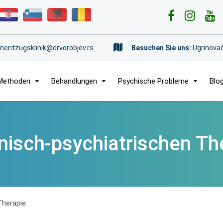
nentzugsklinik@drvorobjev.rs
Besuchen Sie uns:
Ugrinovač
Methoden
Behandlungen
Psychische Probleme
Blo
nisch-psychiatrischen Th
Therapie