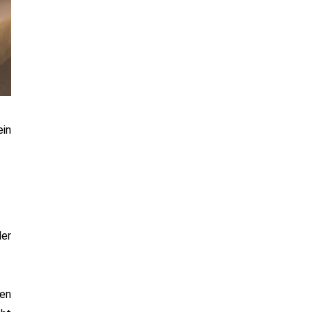
ein
der
ben