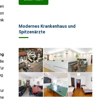
gen
von
nik
Modernes Krankenhaus und
Spitzenärzte
ng
die
für
ng.
ur
ine