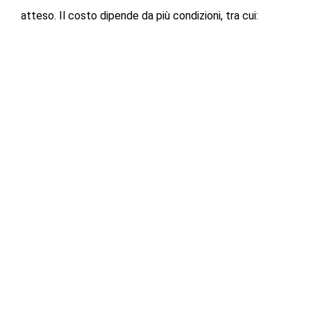
atteso. Il costo dipende da più condizioni, tra cui:
Programma di trattamento
Condizioni di salute del paziente