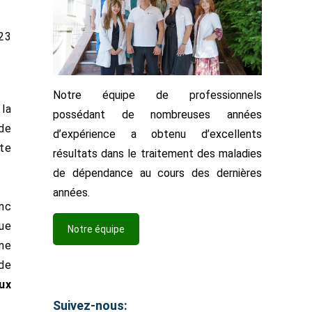
23
Notre équipe de professionnels
 la
possédant de nombreuses années
ide
d’expérience a obtenu d’excellents
tte
résultats dans le traitement des maladies
de dépendance au cours des dernières
années.
onc
que
Notre équipe
ne
 de
ux
Suivez-nous: