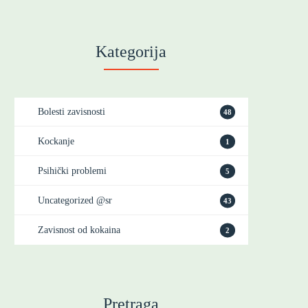
Kategorija
Bolesti zavisnosti
48
Kockanje
1
Psihički problemi
5
Uncategorized @sr
43
Zavisnost od kokaina
2
Pretraga