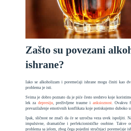
Zašto su povezani alko
ishrane?
Iako se alkoholizam i poremećaji ishrane mogu činiti kao dva
problema je isti.
Svima je dobro poznato da je piće često sredstvo koje koristim
lek za
depresiju
, preživljene traume i
anksioznost
. Ovakvu f
prevazilaženje emotivnih konflikata koje potiskujemo duboko u 
Ipak, sličnost ne znači da će se uzročna veza uvek ispoljiti. Na
impulsivne, dramatične i perfekcionističke osobine. Takve o
problema sa jelom, zbog čega pojedini stručnjaci poremećaje is