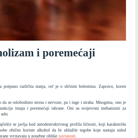
holizam i poremećaji
 potpuno različita stanja, reč je o sličnim bolestima. Zapravo, koren
o da se oslobodimo stresa i nervoze, pa i tuge i straha. Mnogima, ono je
unkciju imaju i poremećaji ishrane. Oni su svojevrsni mehanizmi za
sebi.
jčešće se javlja kod autodestruktivnog profila ličnosti, koji karakterišu
sobe obično koriste alkohol da bi ublažile tegobe koje nastaju usled
hrane svrstavaju u posebne oblike
zavisnosti
.