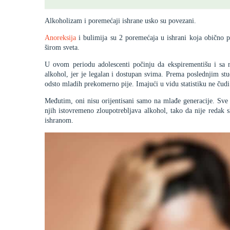
Alkoholizam i poremećaji ishrane usko su povezani.
Anoreksija
i bulimija su 2 poremećaja u ishrani koja obično 
širom sveta.
U ovom periodu adolescenti počinju da ekspirementišu i sa r
alkohol, jer je legalan i dostupan svima. Prema poslednjim stu
odsto mladih prekomerno pije. Imajući u vidu statistiku ne čud
Međutim, oni nisu orijentisani samo na mlađe generacije. Sve
njih istovremeno zloupotrebljava alkohol, tako da nije redak 
ishranom.