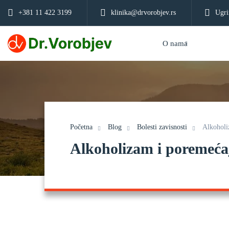
+381 11 422 3199
klinika@drvorobjev.rs
Ugri
O nama
Početna
Blog
Bolesti zavisnosti
Alkoholi
Alkoholizam i poremećaj