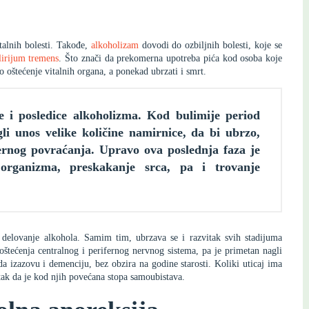
talnih bolesti. Takođe,
alkoholizam
dovodi do ozbiljnih bolesti, koje se
irijum tremens
. Što znači da prekomerna upotreba pića kod osoba koje
oštećenje vitalnih organa, a ponekad ubrzati i smrt.
e i posledice alkoholizma. Kod bulimije period
li unos velike količine namirnice, da bi ubrzo,
ernog povraćanja. Upravo ova poslednja faza je
 organizma, preskakanje srca, pa i trovanje
če delovanje alkohola. Samim tim, ubrzava se i razvitak svih stadijuma
 oštećenja centralnog i perifernog nervnog sistema, pa je primetan nagli
a izazovu i demenciju, bez obzira na godine starosti. Koliki uticaj ima
ak da je kod njih povećana stopa samoubistava.