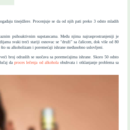
pogađaju tinejdžere. Procenjuje se da od njih pati preko 3 odsto mladih
aznim psihoaktivnim supstancama. Među njima najrasprostranjeniji je
dijama svaki treći stariji osnovac se “druži” sa čašicom, dok više od 80
i što su alkoholizam i poremećaji ishrane međusobno uslovljeni.
 veći broj odraslih se suočava sa poremećajima ishrane. Skoro 50 odsto
slučaj da
proces lečenja od alkohola
obuhvata i otklanjanje problema sa