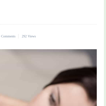
0 Comments
292 Views