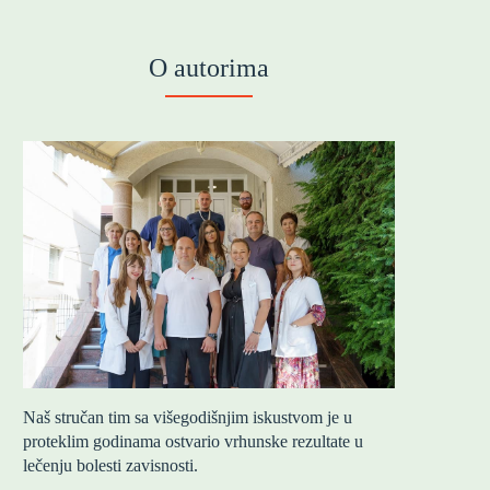
O autorima
Naš stručan tim sa višegodišnjim iskustvom je u
proteklim godinama ostvario vrhunske rezultate u
lečenju bolesti zavisnosti.