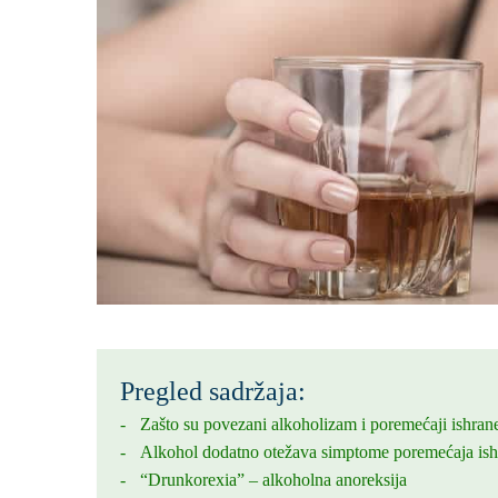
Pregled sadržaja:
Zašto su povezani alkoholizam i poremećaji ishran
Alkohol dodatno otežava simptome poremećaja ish
“Drunkorexia” – alkoholna anoreksija