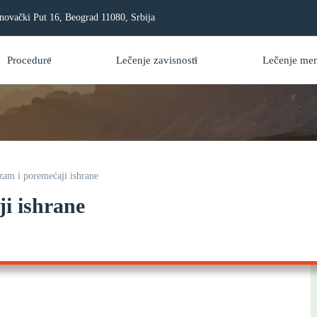
novački Put 16, Beograd 11080, Srbija
Procedure
Lečenje zavisnosti
Lečenje ment
zam i poremećaji ishrane
i ishrane