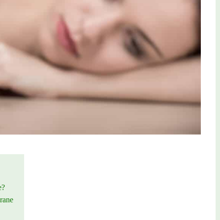
e?
rane