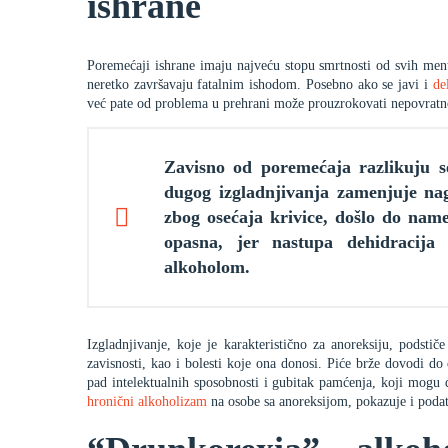
ishrane
Poremećaji ishrane imaju najveću stopu smrtnosti od svih men
neretko završavaju fatalnim ishodom. Posebno ako se javi i
del
već pate od problema u prehrani može prouzrokovati nepovratno 
Zavisno od poremećaja razlikuju s
dugog izgladnjivanja zamenjuje nag
zbog osećaja krivice, došlo do nam
opasna, jer nastupa dehidracija
alkoholom.
Izgladnjivanje, koje je karakteristično za anoreksiju, podsti
zavisnosti, kao i bolesti koje ona donosi. Piće brže dovodi do
pad intelektualnih sposobnosti i gubitak pamćenja, koji mogu d
hronični alkoholizam
na osobe sa anoreksijom, pokazuje i podat