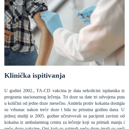
Klinička ispitivanja
U godini 2002., TA-CD vakcina je data nekolicini ispitanika iz
programa stacionarnog lečenja. Tri doze su date tri odvojena puta
u količini od jedne doze mesečno. Antitela protiv kokaina dostigla
su vrhunac nakon treće doze i bila su prisutna godinu dana. U
jednoj studiji iz 2005. godine učestvovali su pacijenti zavisni od
kokaina iz ambulantnog centra za lečenje koji su primali manju i
veću dozu vakcine. Oni koji su uzimali veću dozu imali su veći