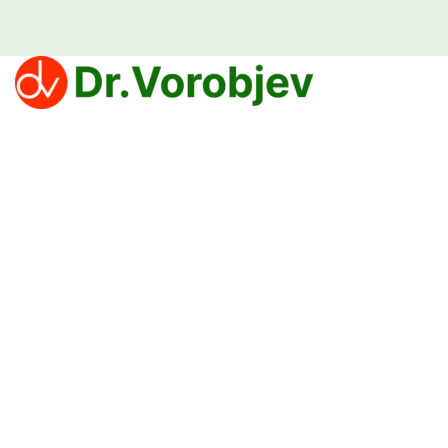
Klinika Dr Vorobjev nudi efikasne tretmane za prevazilaženje zavisnosti
od narkotika, alkohola i kocke.
Politika privatnosti
PROCEDURE
Lečenje zavisnosti od droge
Lečenje zavisnosti od lekova
Lečenje zavisnost od alkohola
Lečenje zavisnosti od kockanja koje deluje — Klinika Dr Vorobjev
Psihički problemi