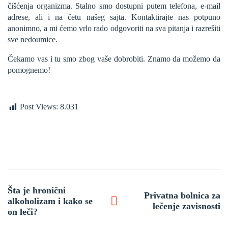
čišćenja organizma. Stalno smo dostupni putem telefona, e-mail
adrese, ali i na četu našeg sajta. Kontaktirajte nas potpuno
anonimno, a mi ćemo vrlo rado odgovoriti na sva pitanja i razrešiti
sve nedoumice.
Čekamo vas i tu smo zbog vaše dobrobiti. Znamo da možemo da
pomognemo!
Post Views:
8.031
Post
Šta je hronični
navigation
Privatna bolnica za
alkoholizam i kako se
lečenje zavisnosti
on leči?