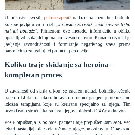
U prisustvu svesti,
psihoterapeuti
nailaze na mentalnu blokadu
koja se javlja u vidu misli „
Ja nisam zavisnik, meni ovo ne treba
niti mi pomaže
“. Primenom ove metode, informacije u obliku
upečatljivih slika deluju na podsvesnom nivou. Konačni rezultat je
javljanje ravnodušnosti i formiranje negativnog stava prema
narkoticima zahvaljujući promeni percepcije.
Koliko traje skidanje sa heroina –
kompletan proces
U zavisnosti od stanja u kom se pacijent nalazi, bolničko lečenje
traje do 14 dana. Tokom boravka u bolnici pacijent je neprestano
izložen terapijama koje su kreirane specijalno za njega. Tim
prvoklasnih stručnjaka radi za njegovu dobrobit 24 časa dnevno.
Posle otpuštanja iz bolnice, pacijent nije prepušten sam sebi, već
lekari nastavljaju da vode računa o njegovom zdravlju. Obavezno