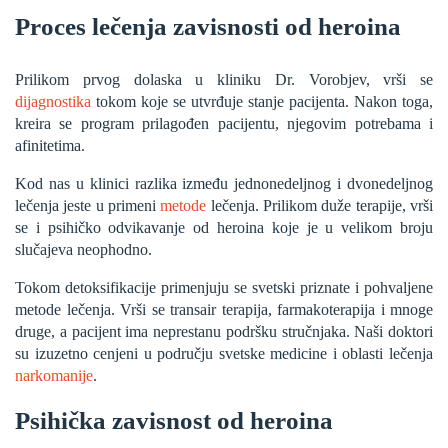
Proces lečenja zavisnosti od heroina
Prilikom prvog dolaska u kliniku Dr. Vorobjev, vrši se
dijagnostika
tokom koje se utvrđuje stanje pacijenta. Nakon toga,
kreira se program prilagođen pacijentu, njegovim potrebama i
afinitetima.
Kod nas u klinici razlika između jednonedeljnog i dvonedeljnog
lečenja jeste u primeni
metode
lečenja. Prilikom duže terapije, vrši
se i psihičko odvikavanje od heroina koje je u velikom broju
slučajeva neophodno.
Tokom detoksifikacije primenjuju se svetski priznate i pohvaljene
metode lečenja. Vrši se transair terapija, farmakoterapija i mnoge
druge, a pacijent ima neprestanu podršku stručnjaka. Naši doktori
su izuzetno cenjeni u području svetske medicine i oblasti lečenja
narkomanije
.
Psihička zavisnost od heroina