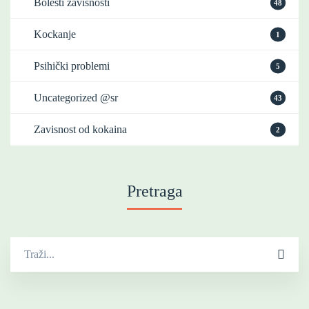
Bolesti zavisnosti
48
Kockanje
1
Psihički problemi
5
Uncategorized @sr
43
Zavisnost od kokaina
2
Pretraga
Traži
za: