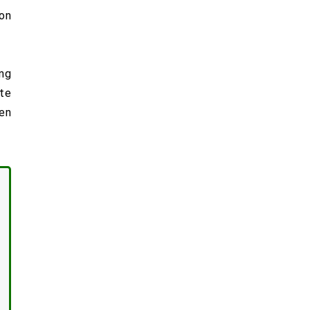
von
ng
te
en