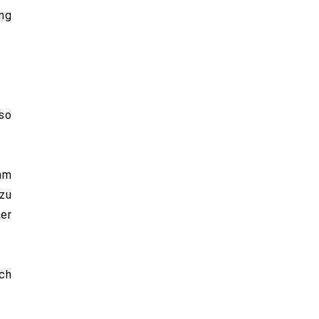
ung
nso
ihm
 zu
ner
och