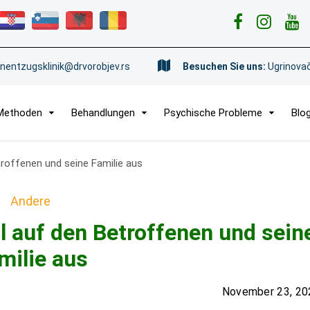
nentzugsklinik@drvorobjev.rs
Besuchen Sie uns:
Ugrinovač
Methoden
Behandlungen
Psychische Probleme
Blo
troffenen und seine Familie aus
Andere
l auf den Betroffenen und sein
milie aus
November 23, 20