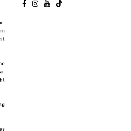
e.
rn
it
he
r.
cht
ng
 es