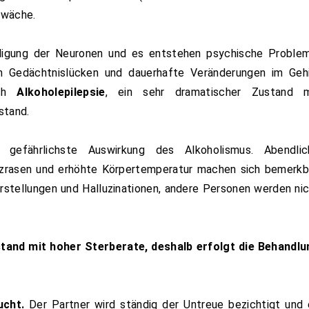
hwäche.
digung der Neuronen und es entstehen psychische Problem
h Gedächtnislücken und dauerhafte Veränderungen im Gehi
uch
Alkoholepilepsie
, ein sehr dramatischer Zustand m
stand.
gefährlichste Auswirkung des Alkoholismus. Abendlic
zrasen und erhöhte Körpertemperatur machen sich bemerkba
tellungen und Halluzinationen, andere Personen werden ni
stand mit hoher Sterberate, deshalb erfolgt die Behandlu
ucht.
Der Partner wird ständig der Untreue bezichtigt und