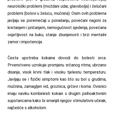
neurološki problemi (moždani udar, glavobolja) i želučani
problemi (bolovi u želucu, mučnina). Osim ovih problema
javljaju se poremećaji u ponašanju, povećani nagoni za
kretanjem i pričanjem, nemogućnost sjedenja, povećana
osjetljivost na buku, stanje zbunjenosti i brzi mentalni
zamor i impotencija.
Česta upotreba kokaina dovodi do bolesti srca.
Prvenstveno uzrokuje promjenu srčanog ritma, ubrzano
disanje, visok krvni tlak i visoku tjelesnu temperaturu.
Javljaju se i fizički simptomi kao što su bol u grudima,
mučnina, zamagljen vid, groznica, grčevi i koma. Ovisnici
imaju naviku kombinirati kokain s drugim psihoaktivnim
supstancama kako bi smanjili njegov stimulativni učinak,
najčešće s alkoholom.