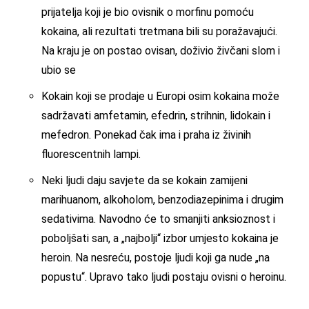
prijatelja koji je bio ovisnik o morfinu pomoću
kokaina, ali rezultati tretmana bili su poražavajući.
Na kraju je on postao ovisan, doživio živčani slom i
ubio se
Kokain koji se prodaje u Europi osim kokaina može
sadržavati amfetamin, efedrin, strihnin, lidokain i
mefedron. Ponekad čak ima i praha iz živinih
fluorescentnih lampi.
Neki ljudi daju savjete da se kokain zamijeni
marihuanom, alkoholom, benzodiazepinima i drugim
sedativima. Navodno će to smanjiti anksioznost i
poboljšati san, a „najbolji“ izbor umjesto kokaina je
heroin. Na nesreću, postoje ljudi koji ga nude „na
popustu“. Upravo tako ljudi postaju ovisni o heroinu.