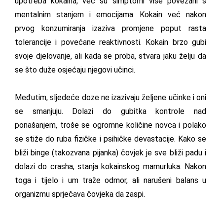
upotreba kokaina, već́ su simptomi više povezani s
mentalnim stanjem i emocijama. Kokain već nakon
prvog konzumiranja izaziva promjene poput rasta
tolerancije i povećane reaktivnosti. Kokain brzo gubi
svoje djelovanje, ali kada se proba, stvara jaku želju da
se što duže osjećaju njegovi učinci.
Međutim, sljedeće doze ne izazivaju željene učinke i oni
se smanjuju. Dolazi do gubitka kontrole nad
ponašanjem, troše se ogromne količine novca i polako
se stiže do ruba fizičke i psihičke devastacije. Kako se
bliži binge (takozvana pijanka) čovjek je sve bliži padu i
dolazi do crasha, stanja kokainskog mamurluka. Nakon
toga i tijelo i um traže odmor, ali narušeni balans u
organizmu sprječava čovjeka da zaspi.