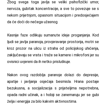
Zbog svega toga javlja se veliki psihofizički umor,
nervoza, gubitak koncentracije, a sve to povezuje se s
nekom prijetnjom, opasnom situacijom i predosjećajem
da će doći do nečega užasnog.
Kasnije faze odlikuju sumanute ideje proganjanja. Kod
ljudi se javlja paranoja, provjeravanje prostorija, motri se
kroz prozor na ulicu iz straha od policijskog uhićenja,
zaključavaju se vrata i traže se kamere i mikrofoni jer su
ovisnici uvjereni da ih netko prisluškuje.
Nakon ovog razdoblja paranoje dolazi do depresije,
apatije i javljanja osjećaja besmisla. Hrana postaje
bezukusna, a socijalizacija s prijateljima nepotrebna,
opada radni učinak, a i hobiji se zanemaruju jer se gubi
želja i energija za bilo kakvim aktivnostima.