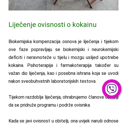
Liječenje ovisnosti o kokainu
Biokemijska kompenzacija osnova je liječenja i tijekom
ove faze popravljaju se biokemijski i neurokemijski
deficiti i neravnoteže u tijelu i mozgu uslijed upotrebe
kokaina. Psihoterapija i farmakoterapija također su
važan dio liječenja, kao i posebna ishrana koja se uvodi
nakon sveobuhvatnih laboratorijskih testova.
Tijekom razdoblja liječenja, ohrabrujemo članove obitelji
da se pridruže programu i podrže ovisnika.
Kada se javi ovisnost u obitelji, ona uvijek naruši odnose