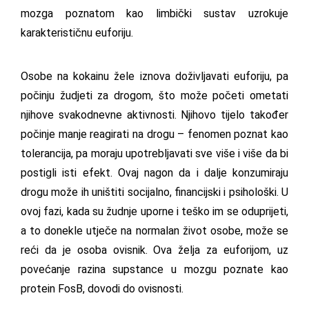
mozga poznatom kao limbički sustav uzrokuje
karakterističnu euforiju.
Osobe na kokainu žele iznova doživljavati euforiju, pa
počinju žudjeti za drogom, što može početi ometati
njihove svakodnevne aktivnosti. Njihovo tijelo također
počinje manje reagirati na drogu – fenomen poznat kao
tolerancija, pa moraju upotrebljavati sve više i više da bi
postigli isti efekt. Ovaj nagon da i dalje konzumiraju
drogu može ih uništiti socijalno, financijski i psihološki. U
ovoj fazi, kada su žudnje uporne i teško im se oduprijeti,
a to donekle utječe na normalan život osobe, može se
reći da je osoba ovisnik. Ova želja za euforijom, uz
povećanje razina supstance u mozgu poznate kao
protein FosB, dovodi do ovisnosti.