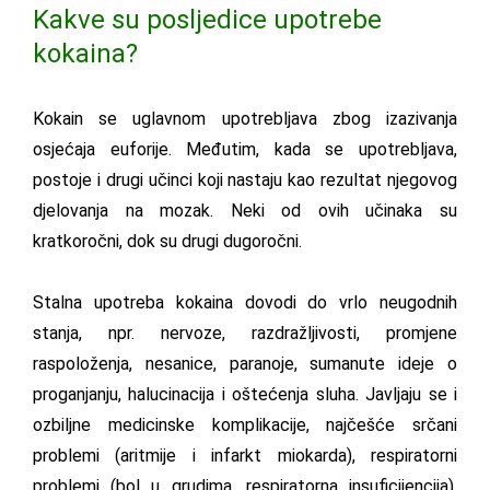
Kakve su posljedice upotrebe
kokaina?
Kokain se uglavnom upotrebljava zbog izazivanja
osjećaja euforije. Međutim, kada se upotrebljava,
postoje i drugi učinci koji nastaju kao rezultat njegovog
djelovanja na mozak. Neki od ovih učinaka su
kratkoročni, dok su drugi dugoročni.
Stalna upotreba kokaina dovodi do vrlo neugodnih
stanja, npr. nervoze, razdražljivosti, promjene
raspoloženja, nesanice, paranoje, sumanute ideje o
proganjanju, halucinacija i oštećenja sluha. Javljaju se i
ozbiljne medicinske komplikacije, najčešće srčani
problemi (aritmije i infarkt miokarda), respiratorni
problemi (bol u grudima, respiratorna insuficijencija),