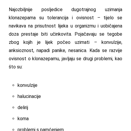
Najozbiljnije posljedice dugotrajnog uzimanja
klonazepama su tolerancija i ovisnost – tijelo se
navikava na prisutnost lijeka u organizmu i uobičajena
doza prestaje biti učinkovita. Pojačavaju se tegobe
zbog kojih je lijek počeo uzimati – konvulzije,
anksioznost, napadi panike, nesanica. Kada se razvije
ovisnost o klonazepamu, javljaju se drugi problemi, kao
što su:
konvulzije
halucinacije
delirij
koma
problemi s pamćenjem