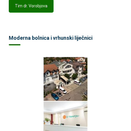
Tim dr. Vorobjova
Moderna bolnica i vrhunski liječnici