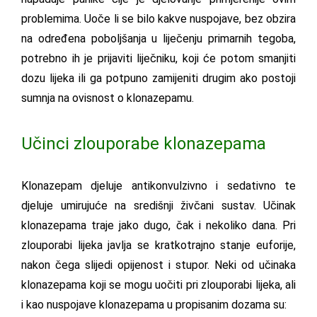
problemima. Uoče li se bilo kakve nuspojave, bez obzira
na određena poboljšanja u liječenju primarnih tegoba,
potrebno ih je prijaviti liječniku, koji će potom smanjiti
dozu lijeka ili ga potpuno zamijeniti drugim ako postoji
sumnja na ovisnost o klonazepamu.
Učinci zlouporabe klonazepama
Klonazepam djeluje antikonvulzivno i sedativno te
djeluje umirujuće na središnji živčani sustav. Učinak
klonazepama traje jako dugo, čak i nekoliko dana. Pri
zlouporabi lijeka javlja se kratkotrajno stanje euforije,
nakon čega slijedi opijenost i stupor. Neki od učinaka
klonazepama koji se mogu uočiti pri zlouporabi lijeka, ali
i kao nuspojave klonazepama u propisanim dozama su: