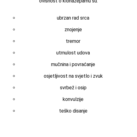
ovisnost o klonazepamu su:
ubrzan rad srca
znojenje
tremor
utrnulost udova
mučnina i povraćanje
osjetljivost na svjetlo i zvuk
svrbež i osip
konvulzije
teško disanje