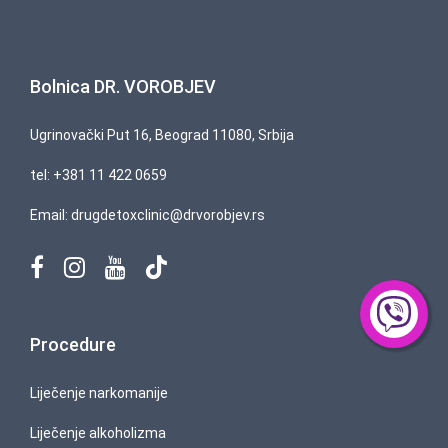
Bolnica DR. VOROBJEV
Ugrinovački Put 16, Beograd 11080, Srbija
tel:
+381 11 422 0659
Email:
drugdetoxclinic@drvorobjev.rs
Procedure
Liječenje narkomanije
Liječenje alkoholizma