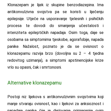
Klonazepam je lijek iz skupine benzodiazepina. Ima
antikonvulzivna svojstva pa se koristi u liječenju
epilepsije. Utječe na usporavanje tjelesnih i psihičkih
procesa te dovodi do smanjenja učestalosti i
intenziteta epileptičkih napadaja. Osim toga, daje se
osobama sa simptomima tjeskobe, agorafobije, napada
panike. Nažalost, poznato je da se ovisnost o
klonazepamu razvija brzo (dovoljna su 2 – 4 tjedna
redovitog uzimanja), a simptomi apstinencijske krize
vrlo su opasni, čak i smrtonosni.
Alternative klonazepamu
Postoji niz lijekova s ​​antikonvulzivnim svojstvima koji
manje stvaraju ovisnost, kao i lijekovi za anksioznost i
napadaje panike čije je djelovanje primjerenije ovim