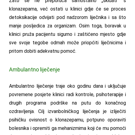
Zato se ne preporuča samostalno „skidati“ s
klonazepama, već ostati u klinici gdje će se proces
detoksikacije odvijati pod nadzorom liječnika i sa što
manje posljedica za organizam. Osim toga, boravak u
klinici pruža pacijentu sigurno i zaštićeno mjesto gdje
sve svoje tegobe odmah može priopćiti liječnicima i
pritom dobiti adekvatnu pomoć.
Ambulantno liječenje
Ambulantno liječenje traje oko godinu dana i uključuje
povremene posjete klinici radi kontrole, psihoterapije i
drugih programa podrške na putu do konačnog
ozdravljenja. Cilj izvanbolničkog liječenja je izliječiti
psihičku ovisnost o klonazepamu, potpuno oporaviti
bolesnika i opremiti ga mehanizmima koji će mu pomoći