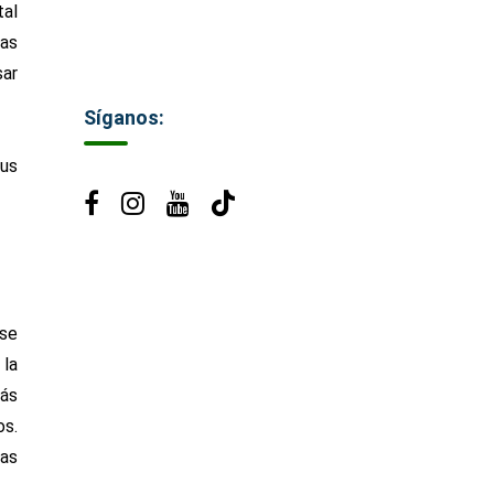
tal
las
sar
Síganos:
sus
 se
 la
más
os.
las