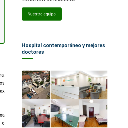
Nuestro equipo
Hospital contemporáneo y mejores
doctores
na.
tos
nax
dea
 o