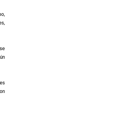
o,
es,
 se
gún
tes
son