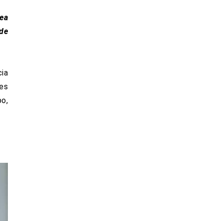
sea
ide
cia
es
po,