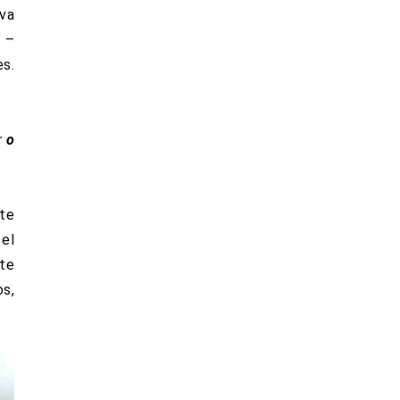
iva
s –
es.
r
o
nte
 el
ste
os,