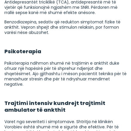
Antidepresantët triciklikë (TCA), antidepresantë më të
vjetër që funksionojnë ngjashëm me SNRI. Përdoren më
rrallë sepse kanë më shumë efekte anësore.
Benzodiazepina, sedativ që redukton simptomat fizike të
ankthit. Vepron shpejt dhe stimulon relaksin, por formon
varësi nëse abuzohet.
Psikoterapia
Psikoterapia ndihmon shumë në trajtimin e ankthit duke
ofruar një hapësirë për të shprehur ndjenjat dhe
shqetësimet. Ajo gjithashtu i mëson pacientit teknika për të
menaxhuar stresin dhe për të ndryshuar mendimet
negative.
Trajtimi intensiv kundrejt trajtimit
ambulator të ankthit
Varet nga severiteti i simptomave. Shtritja në klinikën
Vorobiev është shumë më e sigurtë dhe efektive. Për të