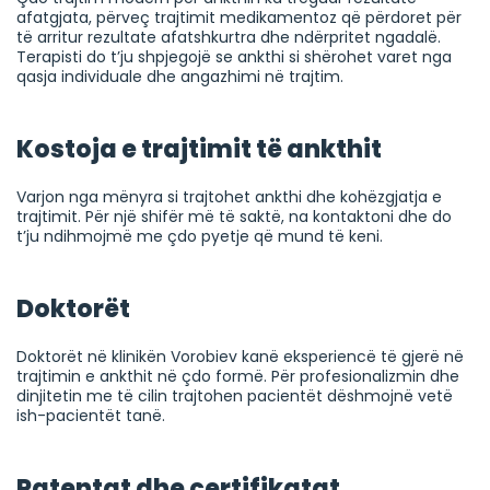
afatgjata, përveç trajtimit medikamentoz që përdoret për
të arritur rezultate afatshkurtra dhe ndërpritet ngadalë.
Terapisti do t’ju shpjegojë se ankthi si shërohet varet nga
qasja individuale dhe angazhimi në trajtim.
Kostoja e trajtimit të ankthit
Varjon nga mënyra si trajtohet ankthi dhe kohëzgjatja e
trajtimit. Për një shifër më të saktë, na kontaktoni dhe do
t’ju ndihmojmë me çdo pyetje që mund të keni.
Doktorët
Doktorët në klinikën Vorobiev kanë eksperiencë të gjerë në
trajtimin e ankthit në çdo formë. Për profesionalizmin dhe
dinjitetin me të cilin trajtohen pacientët dëshmojnë vetë
ish-pacientët tanë.
Patentat dhe certifikatat