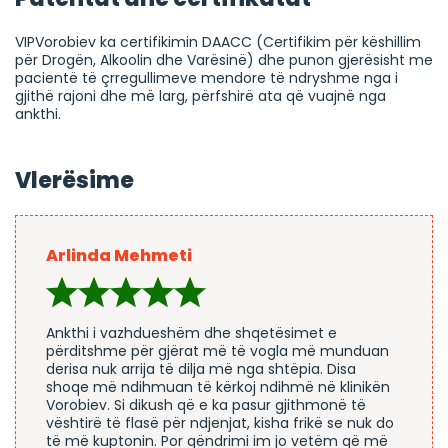
VIPVorobiev ka certifikimin DAACC (Certifikim për këshillim
për Drogën, Alkoolin dhe Varësinë) dhe punon gjerësisht me
pacientë të çrregullimeve mendore të ndryshme nga i
gjithë rajoni dhe më larg, përfshirë ata që vuajnë nga
ankthi.
Vlerësime
Arlinda Mehmeti
Ankthi i vazhdueshëm dhe shqetësimet e
përditshme për gjërat më të vogla më munduan
derisa nuk arrija të dilja më nga shtëpia. Disa
shoqe më ndihmuan të kërkoj ndihmë në klinikën
Vorobiev. Si dikush që e ka pasur gjithmonë të
vështirë të flasë për ndjenjat, kisha frikë se nuk do
të më kuptonin. Por qëndrimi im jo vetëm që më