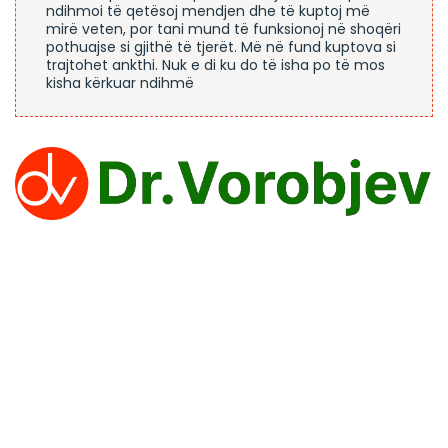
ndihmoi të qetësoj mendjen dhe të kuptoj më
mirë veten, por tani mund të funksionoj në shoqëri
pothuajse si gjithë të tjerët. Më në fund kuptova si
trajtohet ankthi. Nuk e di ku do të isha po të mos
kisha kërkuar ndihmë
Klinika Dr. Vorobjev ofron trajtime efektive për tejkalimin e
varësisë ndaj narkotikëve, alkoolit dhe lojërave të fatit.
PROCEDURE
Trajtimi medikamentoz
Trajtimi i Alkoolizmit
Trajtimi i varësisë nga bixhozi