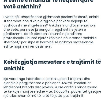
A është e mundur të heqësh qafe
vetë ankthin?
Pyetja që i shqetësonte gjithmonë pacientët është: ankthi
si shërohet dhe a ka një zgjidhje për këtë ndjenjë të
vazhdueshme shqetësimi? Ankthin mund ta menaxhoni
dhe vetë, por nëse ju pengon rregullisht në jetën e
përditshme, do të përfitonit shumë nga ndihma
profesionale. Shumë njerëz kërkojnë në internet “ankthi si
shërohet,” por shpesh harrojnë se ndihma profesionale
është hapi më i rëndësishëm.
Kohëzgjatja mesatare e trajtimit të
ankthit
Kjo varet nga intensitetit i ankthit, plani i trajtimit dhe
gjendja e përgjithshme e pacientit. Ankthi i moderuar
lehtësohet brenda disa javësh, kurse ankthi i rëndë mund
të kërkojë muaj ose edhe vite. Sidoqoftë, pacientët gëzojnë
një cilësi shumë më të lartë të jetës pas trajtimit.