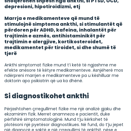
shoqërohen shpesh nga ankthi, si PTSD, OCD,
depresioni, hipotiroidizmi, etj
Marrja e medikamenteve që mund të
stimulojnë simptoma ankthi, si stimulantët që
përdoren për ADHD, kafeina, inhalantët për
trajtimin e azmës, antihistaminikët për
trajtimin e alergjive, kortikosteroidet,
medikamentet për tiroidet, si dhe shumë të
tjerë
Ankthi simptomat fizike mund t’i ketë të ngjashme me
efekte anësore të këtyre medikamenteve. Asnjëherë mos
ndërpreni marrjen e medikamenteve pa u këshilluar me
doktorin apo psikiatrin që ua ka dhënë.
Si diagnostikohet ankthi
Përjashtohen çrregullimet fizike me një analizë gjaku dhe
ekzaminim fizik. Merret anamneza e pacientit, duke
përfshirë simptomatologjinë. Mund t’ju kërkohet të
plotësoni një pyetësor diagnostikues. Në fund, do t’ju jepet
një diagnozë e saktë e një çrregullimi të ankthit, nëse e