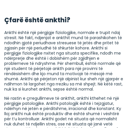
Çfarë është ankthi?
Ankthi është një përgjigje fiziologjike, normale e trupit ndaj
stresit. Në fakt, ndjenjat e ankthit mund të parashikohen të
ndodhin gjatë periudhave stresuese të jetës dhe pritet të
zgjasin për një periudhë të shkurtër kohore. Ankthi si
përgjigje fiziologjike nxitet nga situata specifike, ndodh me
ndërprerje dhe është i dobishëm për zgjidhjen e
problemeve të ndryshme. Për shembull, është normale që
një student të përjetojë ankth para një provimi të
rëndësishëm dhe kjo mund ta motivojë të mësojë më
shumë. Ankthi që përjeton një alpinist kur sheh një gjarpër e
ndihmon të largohet nga rreziku sa më shpejt. Në këtë rast,
nuk ka si kurohet ankthi, sepse është normal.
Në rastin e çrregullimeve të ankthit, ankthi kthehet në një
përgjigje patologjike. Ankthi patologjik është i tejzgjatur,
ndërhyn në jetën e përditshme, irracional dhe konstant. Ky
lloj ankthi nuk është produktiv dhe është shumë i vështirë
për t’u kontrolluar. Ankthi godet në situata që normalisht
nuk duhet të ndjellin stres, ose në situata që janë vetë