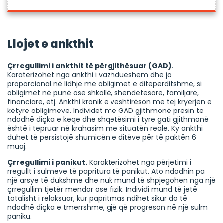
Llojet e ankthit
Çrregullimi i ankthit të përgjithësuar (GAD)
.
Karaterizohet nga ankthi i vazhdueshëm dhe jo
proporcional në lidhje me obligimet e ditëpërditshme, si
obligimet në punë ose shkollë, shëndetësore, familjare,
financiare, etj. Ankthi kronik e vështirëson më tej kryerjen e
këtyre obligimeve. Individët me GAD gjithmonë presin të
ndodhë diçka e keqe dhe shqetësimi i tyre gati gjithmonë
është i tepruar në krahasim me situatën reale. Ky ankthi
duhet të persistojë shumicën e ditëve për të paktën 6
muaj.
Çrregullimi i panikut.
Karakterizohet nga përjetimi i
rregullt i sulmeve të papritura të panikut. Ato ndodhin pa
një arsye të dukshme dhe nuk mund të shpjegohen nga një
çrregullim tjetër mendor ose fizik. Individi mund të jetë
totalisht i relaksuar, kur papritmas ndihet sikur do të
ndodhë diçka e tmerrshme, gjë që progreson në një sulm
paniku.