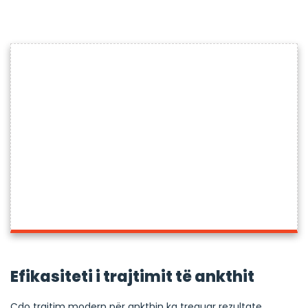
Efikasiteti i trajtimit të ankthit
Çdo trajtim modern për ankthin ka treguar rezultate