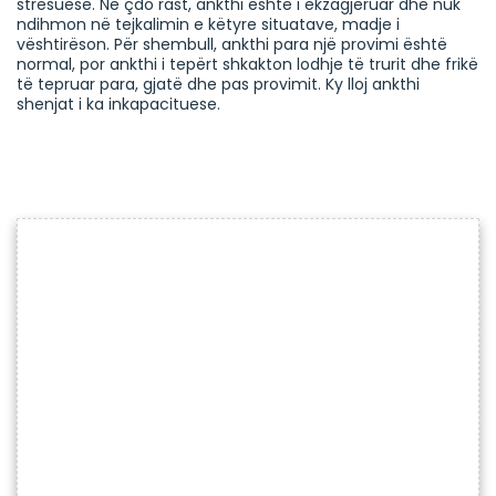
stresuese. Në çdo rast, ankthi është i ekzagjëruar dhe nuk
ndihmon në tejkalimin e këtyre situatave, madje i
vështirëson. Për shembull, ankthi para një provimi është
normal, por ankthi i tepërt shkakton lodhje të trurit dhe frikë
të tepruar para, gjatë dhe pas provimit. Ky lloj ankthi
shenjat i ka inkapacituese.