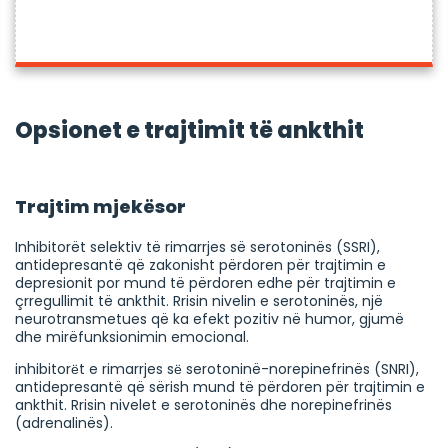
Opsionet e trajtimit të ankthit
Trajtim mjekësor
Inhibitorët selektiv të rimarrjes së serotoninës (SSRI),
antidepresantë që zakonisht përdoren për trajtimin e
depresionit por mund të përdoren edhe për trajtimin e
çrregullimit të ankthit. Rrisin nivelin e serotoninës, një
neurotransmetues që ka efekt pozitiv në humor, gjumë
dhe mirëfunksionimin emocional.
inhibitorёt e rimarrjes sё serotoninë-norepinefrinës (SNRI),
antidepresantë që sërish mund të përdoren për trajtimin e
ankthit. Rrisin nivelet e serotoninës dhe norepinefrinës
(adrenalinës).