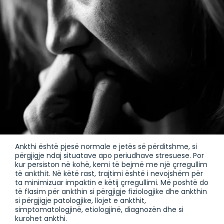
Ankthi është pjesë normale e jetës së përditshme, si
përgjigje ndaj situatave apo periudhave stresuese. Por
kur persiston në kohë, kemi të bejmë me një çrregullim
të ankthit. Në këtë rast, trajtimi është i nevojshëm për
ta minimizuar impaktin e këtij çrregullimi. Më poshtë do
të flasim për ankthin si përgjigje fiziologjike dhe ankthin
si përgjigje patologjike, llojet e ankthit,
simptomatologjinë, etiologjinë, diagnozën dhe si
kurohet ankthi.