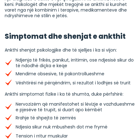
keni. Psikologët dhe mjekët tregojnë se ankthi si kurohet
varet nga një kombinim i terapive, medikamenteve dhe
ndryshimeve në stilin e jetës.
Simptomat dhe shenjat e ankthit
Ankthi shenjat psikologjike dhe të sjelljes i ka si vijon:
Ndjenja të frikës, panikut, irritimin, ose ndjesisë sikur do
të ndodhë diçka e keqe
Mendime obsesive, të pakontrollueshme
Vështirësi në përqëndrim, si rezultat i lodhjes së trurit
Ankthi simptomat fizike i ka të shumta, duke përfshirë:
Nervozizëm që manifestohet si lëvizje e vazhdueshme
e pjesëve të trupit, si duart apo këmbët
Rrahje të shpejta të zemrës
Ndjesia sikur nuk mbushesh dot me frymë
Tension i rritur muskular