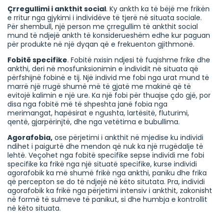
Çrregullimi i ankthit social
. Ky ankth ka të bëjë me frikën
e rritur nga gjykimi i individëve të tjerë në situata sociale.
Për shembull, një person me çrregullim të ankthit social
mund të ndjejë ankth të konsiderueshëm edhe kur paguan
për produkte në një dyqan që e frekuenton gjithmonë.
Fobitë specifike
. Fobitë nxisin ndjesi të fuqishme frike dhe
ankthi, deri në mosfunksionimin e individit në situata që
përfshijnë fobinë e tij. Një individ me fobi nga urat mund të
marrë një rrugë shumë më të gjatë me makinë që të
evitojë kalimin e një ure. Ka një fobi për thuajse çdo gjë, por
disa nga fobitë më të shpeshta janë fobia nga
merimangat, hapësirat e ngushta, lartësitë, fluturimi,
qentë, gjarpërinjtë, dhe nga vetëtima e bubullima.
Agorafobia,
ose përjetimi i ankthit në mjedise ku individi
ndihet i paigurtë dhe mendon që nuk ka një rrugëdalje të
lehtë. Veçohet nga fobitë specifike sepse individi me fobi
specifike ka frikë nga një situatë specifike, kurse individi
agorafobik ka më shumë frikë nga ankthi, paniku dhe frika
që percepton se do të ndjejë në këto situtata. Pra, individi
agorafobik ka frikë nga përjetimi intensiv i ankthit, zakonisht
në formë të sulmeve të panikut, si dhe humbja e kontrollit
në këto situata.