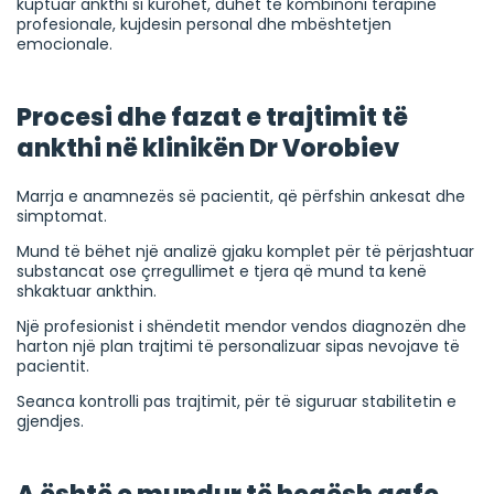
kuptuar ankthi si kurohet, duhet të kombinoni terapinë
profesionale, kujdesin personal dhe mbështetjen
emocionale.
Procesi dhe fazat e trajtimit të
ankthi në klinikën Dr Vorobiev
Marrja e anamnezës së pacientit, që përfshin ankesat dhe
simptomat.
Mund të bëhet një analizë gjaku komplet për të përjashtuar
substancat ose çrregullimet e tjera që mund ta kenë
shkaktuar ankthin.
Një profesionist i shëndetit mendor vendos diagnozën dhe
harton një plan trajtimi të personalizuar sipas nevojave të
pacientit.
Seanca kontrolli pas trajtimit, për të siguruar stabilitetin e
gjendjes.