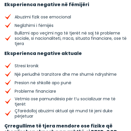
Eksperienca negative në fëmijëri
Abuzimi fizik ose emocional
Neglizhimi i fëmijës
Bullizmi apo veçimi nga të tjerët në saj të probleme
sociale, si nacionaliteti, rraca, situata financiare, ose të
tjera
Eksperienca negative aktuale
Stresi kronik
Një periudhë tranzitore dhe me shumë ndryshime
Presion në shkollë apo punë
Probleme financiare
Vetmia ose pamundësia për t’u socializuar me të
tjerët
Çfarëdolloj abuzimi aktual që mund të jeni duke
përjetuar
Çrregullime të tjera mendore ose fizike që