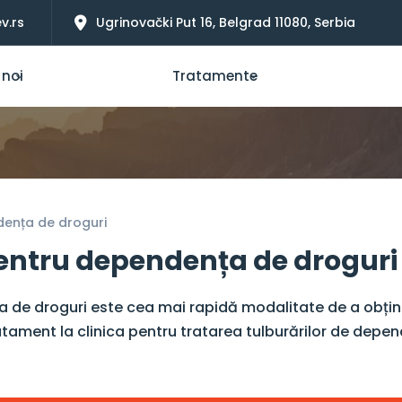
v.rs
Ugrinovački Put 16, Belgrad 11080, Serbia
 noi
Tratamente
dența de droguri
pentru dependența de droguri
 de droguri este cea mai rapidă modalitate de a obține
tament la clinica pentru tratarea tulburărilor de depe