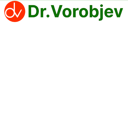
Clinica Dr. Vorobjev oferă tratamente eficiente pentru
depășirea dependenței de narcotice, alcool și jocuri de
noroc.
PROCEDURI
Tratament medicamentos
Tratamentul alcoolismului
Tratament eficient pentru dependența de jocuri de
noroc — Clinica Dr. Vorobjev
Tratamentul tulburărilor psihice
Proceduri regenerative
LEGĂTURI