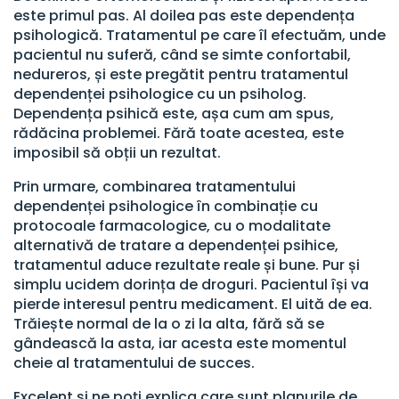
este primul pas. Al doilea pas este dependența
psihologică. Tratamentul pe care îl efectuăm, unde
pacientul nu suferă, când se simte confortabil,
nedureros, și este pregătit pentru tratamentul
dependenței psihologice cu un psiholog.
Dependența psihică este, așa cum am spus,
rădăcina problemei. Fără toate acestea, este
imposibil să obții un rezultat.
Prin urmare, combinarea tratamentului
dependenței psihologice în combinație cu
protocoale farmacologice, cu o modalitate
alternativă de tratare a dependenței psihice,
tratamentul aduce rezultate reale și bune. Pur și
simplu ucidem dorința de droguri. Pacientul își va
pierde interesul pentru medicament. El uită de ea.
Trăiește normal de la o zi la alta, fără să se
gândească la asta, iar acesta este momentul
cheie al tratamentului de succes.
Excelent și ne poți explica care sunt planurile de