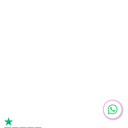
Despre noi
Personalul nostru
Cazare
Premii
Blog
+40 31 229 7036
drugdetoxclinic@drvorobjev.rs
Ugrinovački Put 16, Belgrad 11080, Serbia
Facebook
Instagram
Youtube
Tiktok