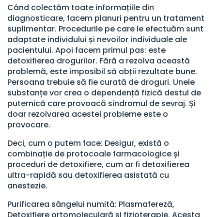
Când colectăm toate informațiile din
diagnosticare, facem planuri pentru un tratament
suplimentar. Procedurile pe care le efectuăm sunt
adaptate individului și nevoilor individuale ale
pacientului. Apoi facem primul pas: este
detoxifierea drogurilor. Fără a rezolva această
problemă, este imposibil să obții rezultate bune.
Persoana trebuie să fie curată de droguri. Unele
substanțe vor crea o dependență fizică destul de
puternică care provoacă sindromul de sevraj. Și
doar rezolvarea acestei probleme este o
provocare.
Deci, cum o putem face: Desigur, există o
combinație de protocoale farmacologice și
proceduri de detoxifiere, cum ar fi detoxifierea
ultra-rapidă sau detoxifierea asistată cu
anestezie.
Purificarea sângelui numită: Plasmafereză,
Detoxifiere ortomoleculară și fizioterapie. Acesta