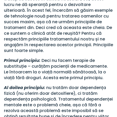
lucru ne dă speranță pentru o dezvoltare
ulterioară. În acest fel, încercăm să găsim exemple
de tehnologie nouă pentru tratarea oamenilor cu
succes maxim, așa că ne urmăm principiile de
tratament din. Deci cred că aceasta este cheia. De
ce suntem o clinică atât de reușită? Pentru că
respectăm principiile tratamentului nostru și ne
angajăm în respectarea acestor principii. Principiile
sunt foarte simple.
Primul principiu:
Deci nu facem terapie de
substituție – curățăm pacienții de medicamente.
Le întoarcem la o viață normală sănătoasă, la o
viață fără droguri. Acesta este primul principiu.
Al doilea principiu:
nu tratăm doar dependența
fizică (nu oferim doar detoxifiere), ci tratăm
dependența psihologică. Tratamentul dependenței
mentale este o problemă cheie, așa că fără a
rezolva această problemă este imposibil să se
obțină rezultate bune și de încredere pentru viitor.