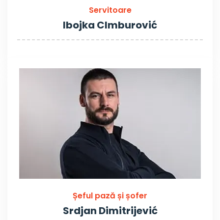
Servitoare
Ibojka CImburović
Șeful pază și șofer
Srdjan Dimitrijević