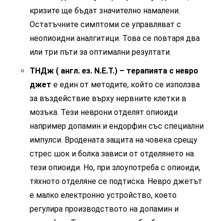
кризите ще бъдат значително намалени.
Остатъчните симптоми се управляват с
неопиоидни аналгитици. Това се повтаря два
или три пъти за оптимални резултати.
ТНДж ( англ. ез. N.Е.Т.) – терапията с невро
джет
е един от методите, който се използва
за въздействие върху нервните клетки в
мозъка. Тези неврони отделят опиоиди
например допамин и ендорфин със специални
импулси. Вродената защита на човека срещу
стрес шок и болка зависи от отделянето на
тези опиоиди. Но, при злоупотреба с опиоиди,
тяхното отделяне се подтиска. Невро джетът
е малко електронно устройство, което
регулира производството на допамин и