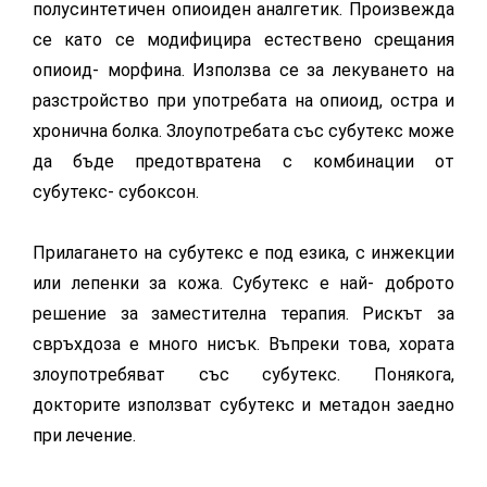
полусинтетичен опиоиден аналгетик. Произвежда
се като се модифицира естествено срещания
опиоид- морфина. Използва се за лекуването на
разстройство при употребата на опиоид, остра и
хронична болка. Злоупотребата със субутекс може
да бъде предотвратена с комбинации от
субутекс- субоксон.
Прилагането на субутекс е под езика, с инжекции
или лепенки за кожа. Субутекс е най- доброто
решение за заместителна терапия. Рискът за
свръхдоза е много нисък. Въпреки това, хората
злоупотребяват със субутекс. Понякога,
докторите използват субутекс и метадон заедно
при лечение.