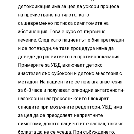
детоксикация има за цел да ускори процеса
на пречистване на тялото, като
същевременно потиска симптомите на
абстиненция. Това е курс от първично
лечение. След като пациентът е бил прегледан
и се потвърди, че тази процедура няма да
доведе до развитието на противопоказания.
Примерите за УБД включват детокс
анастезия със субоксон и детокс анастезия с
метадон. На пациентите се прилага анастезия
за 6-8 часа и получават опиоидни антагонисти-
налоксон и налтрексон- които блокират
опиодите при мозъчните рецептори. УБД има
за цел да се преодолеят неприятните
симптоми, докато пациентът е заспал, така че
болката да не се усеща. При събуждането,