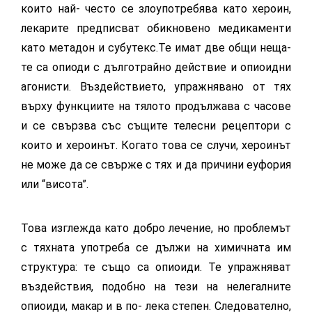
които най- често се злоупотребява като хероин,
лекарите предписват обикновено медикаменти
като метадон и субутекс.Те имат две общи неща-
те са опиоди с дълготрайно действие и опиоидни
агонисти. Въздействието, упражнявано от тях
върху функциите на тялото продължава с часове
и се свързва със същите телесни рецептори с
които и хероинът. Когато това се случи, хероинът
не може да се свърже с тях и да причини еуфория
или “висота”.
Това изглежда като добро лечение, но проблемът
с тяхната употреба се дължи на химичната им
структура: те също са опиоиди. Те упражняват
въздействия, подобно на тези на нелегалните
опиоиди, макар и в по- лека степен. Следователно,