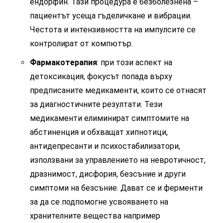
ендорфин. Тази процедура е безболезнена –
пациентът усеща гъделичкане и вибрации.
Честота и интензивността на импулсите се
контролират от компютър.
Фармакотерапия
: при този аспект на
детоксикация, фокусът попада върху
предписаните медикаменти, които се отнасят
за диагностичните резултати. Тези
медикаменти елиминират симптомите на
абстиненция и обхващат хипнотици,
антидепресанти и психостабилизатори,
използвани за управлението на невротичност,
дразнимост, дисфория, безсъние и други
симптоми на безсъние. Дават се и ферменти
за да се подпомогне усвояването на
хранителните вещества например