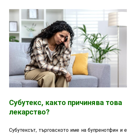
Субутекс, както причинява това
лекарство?
Субутексът, търговското име на бупренотфин и е