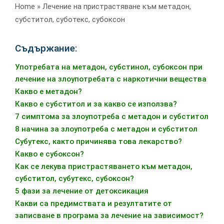
Home
»
Лечение на пристрастяване към метадон,
субститол, суботекс, субоксон
Съдържание:
Употребата на метадон, субстинол, субоксон при
лечение на злоупотребата с наркотични вещества
Какво е метадон?
Какво е субститол и за какво се използва?
7 симптома за злоупотреба с метадон и субститол
8 начина за злоупотреба с метадон и субститол
Субутекс, както причинява това лекарство?
Какво е субоксон?
Как се лекува пристрастяването към метадон,
субститол, субутекс, субоксон?
5 фази за лечение от детоксикация
Какви са предимствата и резултатите от
записване в програма за лечение на зависимост?