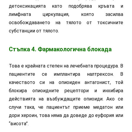
детоксикацията като подобрява кръвта и
лимфната циркулация, която засилва
освобождаването на тялото от токсичните
субстанции от тялото.
Стъпка 4. Фармакологична блокада
Това е крайната степен на лечебната процедура. В
пациентите се имплантира налтрексон. В
качеството си на опиоиден антагонист, той
блокира опиоидните рецептори и инхибира
действията на възбуждащите опиоиди. Ако се
случи така, че пациентът приеме медатон или
дори хероин, това няма да доведе до еуфория или
“висота”.