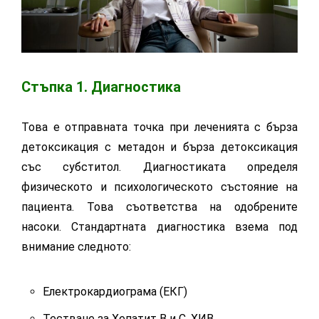
Стъпка 1. Диагностика
Това е отправната точка при леченията с бърза
детоксикация с метадон и бърза детоксикация
със субститол. Диагностиката определя
физическото и психологическото състояние на
пациента. Това съответства на одобрените
насоки. Стандартната диагностика взема под
внимание следното:
Електрокардиограма (ЕКГ)
Тестване за Хепатит В и С, ХИВ