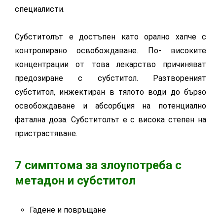
специалисти.
Субститолът е достъпен като орално хапче с
контролирано освобождаване. По- високите
концентрации от това лекарство причиняват
предозиране с субститол. Разтвореният
субститол, инжектиран в тялото води до бързо
освобождаване и абсорбция на потенциално
фатална доза. Субститолът е с висока степен на
пристрастяване.
7 симптома за злоупотреба с
метадон и субститол
Гадене и повръщане