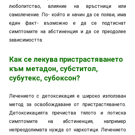
любопитство, влияние на връстници или
самолечение. По- който и начин да се появи, има
един факт- възможно е да се подтиснат
симптомите на абстиненция и да се преодолее
зависимостта.
Как се лекува пристрастяването
към метадон, субститол,
субутекс, субоксон?
Лечението с детоксикация е широко използван
метод за освобождаване от пристрастяването.
Детоксикацията пречиства тялото и потиска
симптомите на абстиненция, например
непреодолимата нужда от наркотици. Лечението