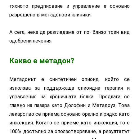
тяхното предписване и управление е основно
разрешено в метадонови клиники.
А сега, нека да разгледаме от по- близо този вид
одобрени лечения.
Какво е метадон?
Метадонът е синтетичен опиоид, който се
използва за поддържаща опиоидна терапия и
управление на хроничната болка. Предлага се
главно на пазара като Долофин и Метадоуз. Това
лекарство се приема основно орално и рядко като
инжекция. Когато се приеме като инжекция, то е
100% достъпно за оползотворяване, а резултатът