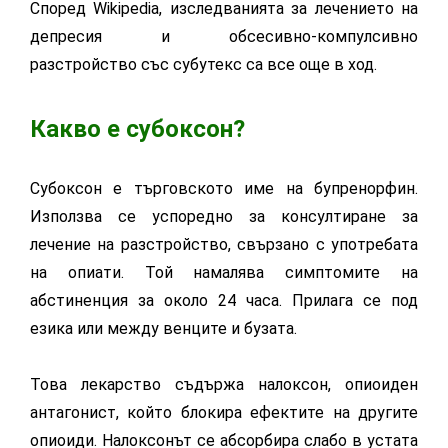
Според Wikipedia, изследванията за лечението на
депресия и обсесивно-компулсивно
разстройство със субутекс са все още в ход.
Какво е субоксон?
Субоксон е търговското име на бупренорфин.
Използва се успоредно за консултиране за
лечение на разстройство, свързано с употребата
на опиати. Той намалява симптомите на
абстиненция за около 24 часа. Прилага се под
езика или между венците и бузата.
Това лекарство съдържа налоксон, опиоиден
антагонист, който блокира ефектите на другите
опиоиди. Налоксонът се абсорбира слабо в устата