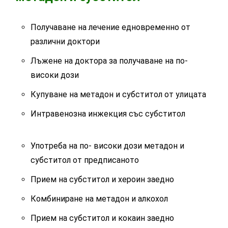
Получаване на лечение едновременно от
различни доктори
Лъжене на доктора за получаване на по-
високи дози
Купуване на метадон и субститол от улицата
Интравенозна инжекция със субститол
Употреба на по- високи дози метадон и
субститол от предписаното
Прием на субститол и хероин заедно
Комбиниране на метадон и алкохол
Прием на субститол и кокаин заедно