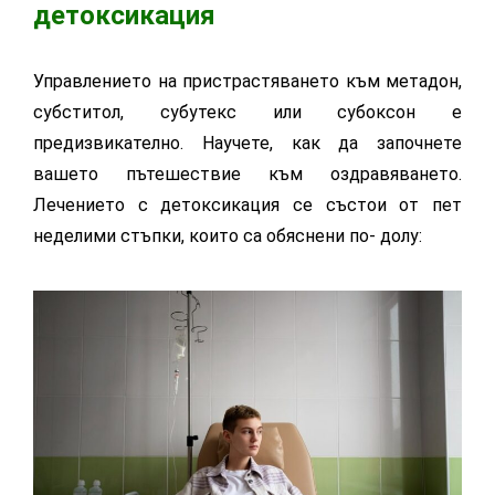
детоксикация
Управлението на пристрастяването към метадон,
субститол, субутекс или субоксон е
предизвикателно. Научете, как да започнете
вашето пътешествие към оздравяването.
Лечението с детоксикация се състои от пет
неделими стъпки, които са обяснени по- долу: