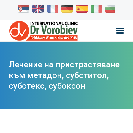
Лечение на пристрастяване
към метадон, субститол,
суботекс, субоксон