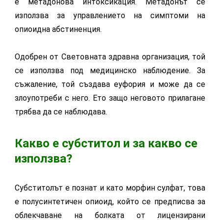
е метадонова интоксикация. Метадонът се
използва за управлението на симптоми на
опиоидна абстиненция.
Одобрен от Световната здравна организация, той
се използва под медицинско наблюдение. За
съжаление, той създава еуфория и може да се
злоупотреби с него. Ето защо неговото прилагане
трябва да се наблюдава.
Какво е субститол и за какво се
използва?
Субститолът е познат и като морфин сулфат, това
е полусинтетичен опиоид, който се предписва за
облекчаване на болката от лицензирани