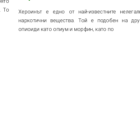
оято
. То
Хероинът е едно от най-известните нелегал
наркотични вещества. Той е подобен на дру
опиоиди като опиум и морфин, като по