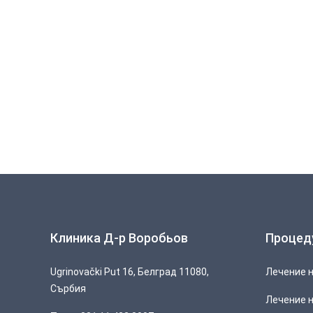
Клиника Д-р Воробьов
Процед
Ugrinovački Put 16, Белград 11080,
Лечение н
Сърбия
Лечение н