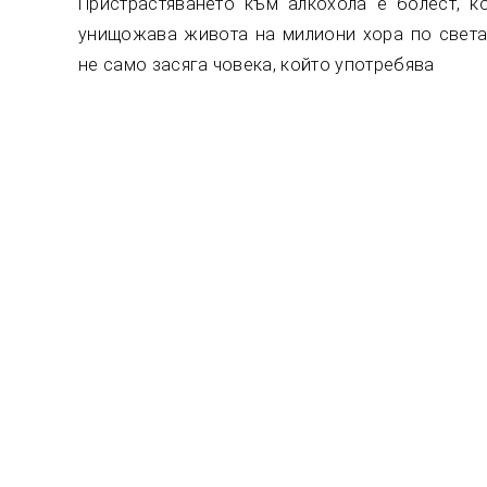
Пристрастяването към алкохола е болест, к
унищожава живота на милиони хора по света
не само засяга човека, който употребява