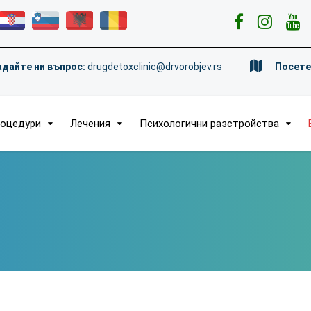
адайте ни въпрос:
drugdetoxclinic@drvorobjev.rs
Посете
оцедури
Лечения
Психологични разстройства