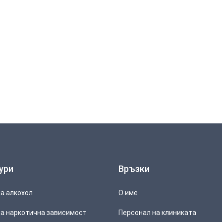
ури
Връзки
а алкохол
О име
а наркотична зависимост
Персонал на клиниката