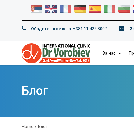
Обадете ни се сега:
+381 11 422 3007
З
За нас
Пр
Блог
Home
»
Блог