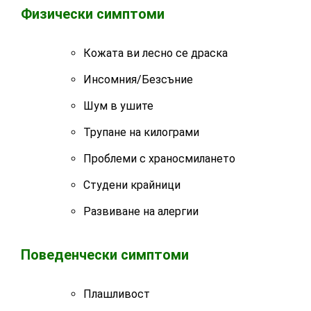
Физически симптоми
Кожата ви лесно се драска
Инсомния/Безсъние
Шум в ушите
Трупане на килограми
Проблеми с храносмилането
Студени крайници
Развиване на алергии
Поведенчески симптоми
Плашливост