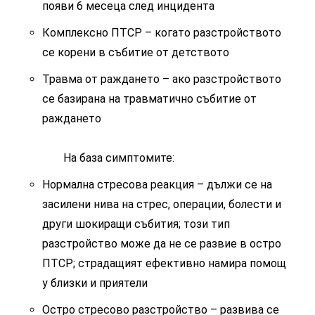
появи 6 месеца след инцидента
Комплексно ПТСР – когато разстройството
се корени в събитие от детството
Травма от раждането – ако разстройството
се базирана на травматично събитие от
раждането
На база симптомите:
Нормална стресова реакция – дължи се на
засилени нива на стрес, операции, болести и
други шокиращи събития; този тип
разстройство може да не се развие в остро
ПТСР; страдащият ефективно намира помощ
у близки и приятели
Остро стресово разстройство – развива се