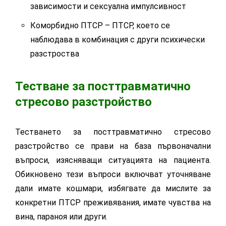
зависимости и сексуална импулсивност
Коморбидно ПТСР – ПТСР, което се
наблюдава в комбинация с други психически
разстроства
Тестване за посттравматично
стресово разстройство
Тестването за посттравматично стресово
разстройство се прави на база първоначални
въпроси, изясняващи ситуацията на пациента.
Обикновено тези въпроси включват уточняване
дали имате кошмари, избягвате да мислите за
конкретни ПТСР преживявания, имате чувства на
вина, параноя или други.