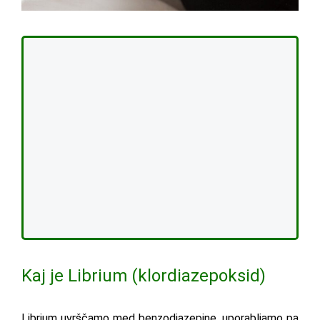
Kaj je Librium (klordiazepoksid)
Librium uvrščamo med benzodiazepine, uporabljamo pa