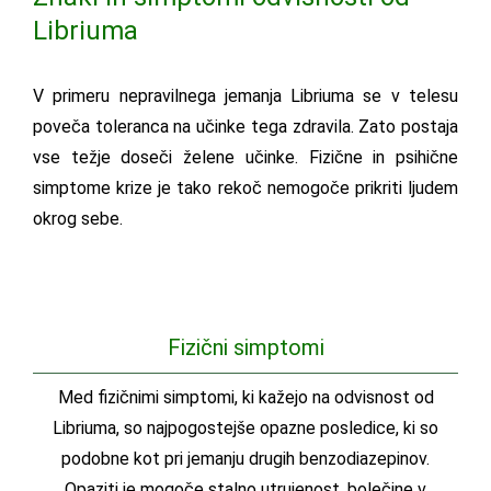
Libriuma
V primeru nepravilnega jemanja Libriuma se v telesu
poveča toleranca na učinke tega zdravila. Zato postaja
vse težje doseči želene učinke. Fizične in psihične
simptome krize je tako rekoč nemogoče prikriti ljudem
okrog sebe.
Fizični simptomi
Med fizičnimi simptomi, ki kažejo na odvisnost od
Libriuma, so najpogostejše opazne posledice, ki so
podobne kot pri jemanju drugih benzodiazepinov.
Opaziti je mogoče stalno utrujenost, bolečine v